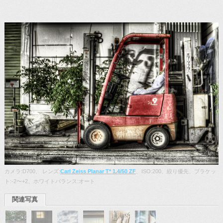
カメラ:D700、 レンズ:
Carl Zeiss Planar T* 1.4/50 ZF
、ISO:200、絞り優先、ブラケッ
ト:-2〜+2、ホワイトバランス:オート
関連写真