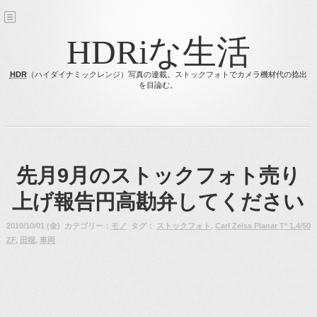
HDRiな生活
HDR
（ハイダイナミックレンジ）写真の連載。ストックフォトでカメラ機材代の捻出
を目論む。
先月9月のストックフォト売り
上げ報告円高勘弁してください
2010/10/01 (金) カテゴリー：
モノ
タグ：
ストックフォト
,
Carl Zeiss Planar T* 1.4/50
ZF
,
田端
,
車両