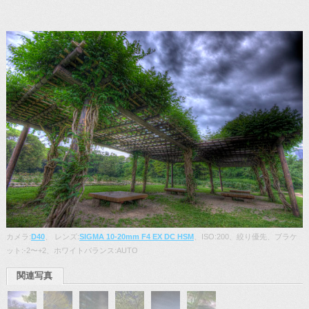
カメラ:
D40
、 レンズ:
SIGMA 10-20mm F4 EX DC HSM
、ISO:200、絞り優先、ブラケ
ット:-2〜+2、ホワイトバランス:AUTO
関連写真