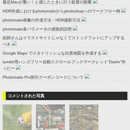
最近Macが重い！と感じたときに行う処置の順番
HDR作成におけるphotomatixからphotoshopへのワークフロー例
photomatix画像の作成方法・HDR撮影方法
photomatix各パラメータの感覚的説明
絵師さんはイラストサイトじゃなくてストックフォトにアップする
べき
Google Maps でスタイリッシュな白黒地図を作成する
tumblr用ハンズフリー自動スクロールブックマークレット"Dashr"作
ったー
Photomatix Pro割引クーポンコードについて
コメントされた写真