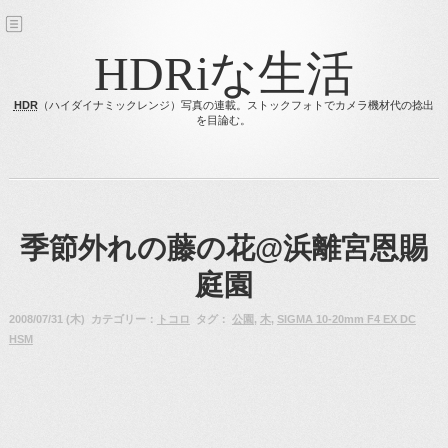
HDRiな生活
HDR
（ハイダイナミックレンジ）写真の連載。ストックフォトでカメラ機材代の捻出
を目論む。
季節外れの藤の花@浜離宮恩賜
庭園
2008/07/31 (木) カテゴリー：
トコロ
タグ：
公園
,
木
,
SIGMA 10-20mm F4 EX DC
HSM