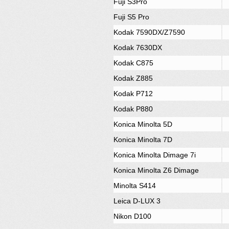
Fuji S3Pro
Fuji S5 Pro
Kodak 7590DX/Z7590
Kodak 7630DX
Kodak C875
Kodak Z885
Kodak P712
Kodak P880
Konica Minolta 5D
Konica Minolta 7D
Konica Minolta Dimage 7i
Konica Minolta Z6 Dimage
Minolta S414
Leica D-LUX 3
Nikon D100