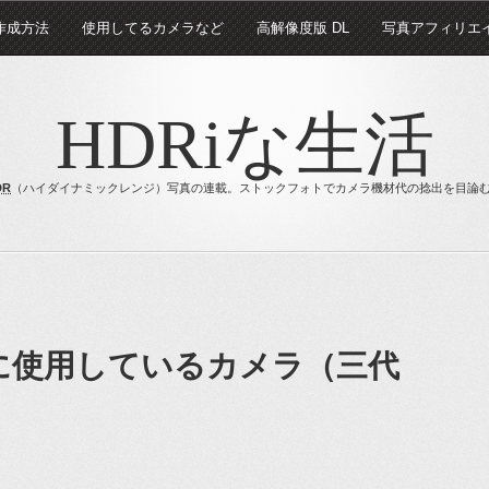
 作成方法
使用してるカメラなど
高解像度版 DL
写真アフィリエ
HDRiな生活
DR
（ハイダイナミックレンジ）写真の連載。ストックフォトでカメラ機材代の捻出を目論
に使用しているカメラ（三代