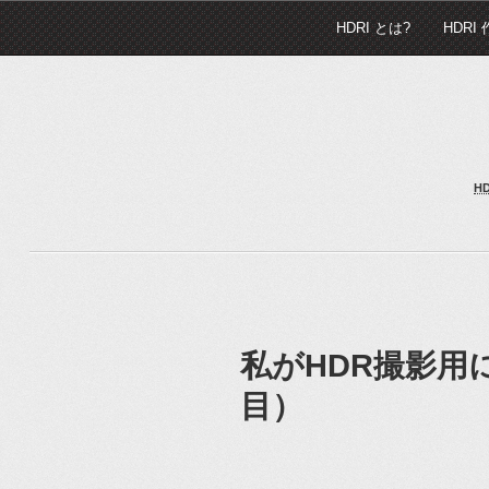
HDRI とは?
HDRI
H
私がHDR撮影用
目）