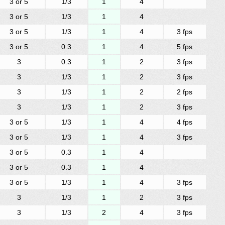
3 or 5
1/3
1
4
3 or 5
1/3
1
4
3 or 5
1/3
1
4
3 fps
3 or 5
0.3
1
4
5 fps
3
0.3
1
2
3 fps
3
1/3
1
2
3 fps
3
1/3
1
2
2 fps
3
1/3
1
2
3 fps
3 or 5
1/3
1
4
4 fps
3 or 5
1/3
1
4
3 fps
3 or 5
0.3
1
4
3 or 5
0.3
1
4
3 or 5
1/3
1
4
3 fps
3
1/3
1
2
3 fps
3
1/3
2
4
3 fps