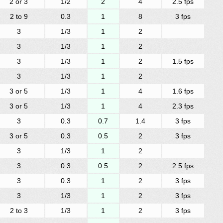
2 or 3
1/2
2
4
2.5 fps
2 to 9
0.3
1
8
3 fps
3
1/3
1
2
3
1/3
1
2
3
1/3
1
2
1.5 fps
3
1/3
1
2
3 or 5
1/3
1
4
1.6 fps
3 or 5
1/3
1
4
2.3 fps
3
0.3
0.7
1.4
3 fps
3 or 5
0.3
0.5
2
3 fps
3
1/3
1
2
3
0.3
0.5
2
2.5 fps
3
0.3
1
2
3 fps
3
1/3
1
2
3 fps
2 to 3
1/3
1
2
3 fps