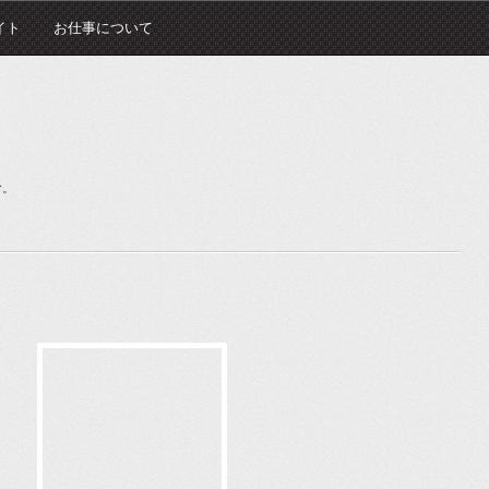
イト
お仕事について
む。