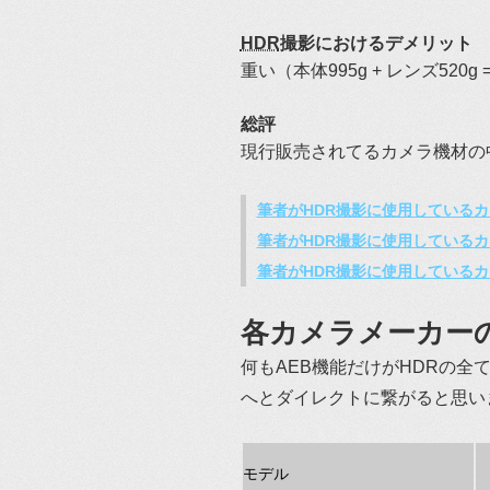
HDR
撮影におけるデメリット
重い（本体995g + レンズ520g = 
総評
現行販売されてるカメラ機材の
筆者がHDR撮影に使用しているカメラ
筆者がHDR撮影に使用しているカメ
筆者がHDR撮影に使用しているカメ
各カメラメーカーの
何もAEB機能だけがHDRの
へとダイレクトに繋がると思い
モデル