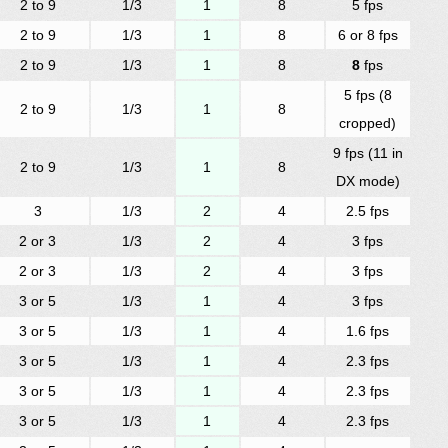
2 to 9
1/3
1
8
5 fps
2 to 9
1/3
1
8
6 or 8 fps
2 to 9
1/3
1
8
8
fps
5 fps (8
2 to 9
1/3
1
8
cropped)
9 fps (11 in
2 to 9
1/3
1
8
DX mode)
3
1/3
2
4
2.5 fps
2 or 3
1/3
2
4
3 fps
2 or 3
1/3
2
4
3 fps
3 or 5
1/3
1
4
3 fps
3 or 5
1/3
1
4
1.6 fps
3 or 5
1/3
1
4
2.3 fps
3 or 5
1/3
1
4
2.3 fps
3 or 5
1/3
1
4
2.3 fps