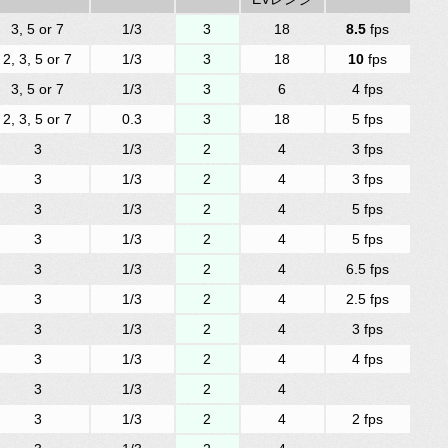
3, 5 or 7
1/3
3
18
8.5
fps
2, 3, 5 or 7
1/3
3
18
10
fps
3, 5 or 7
1/3
3
6
4 fps
2, 3, 5 or 7
0.3
3
18
5 fps
3
1/3
2
4
3 fps
3
1/3
2
4
3 fps
3
1/3
2
4
5 fps
3
1/3
2
4
5 fps
3
1/3
2
4
6.5 fps
3
1/3
2
4
2.5 fps
3
1/3
2
4
3 fps
3
1/3
2
4
4 fps
3
1/3
2
4
3
1/3
2
4
2 fps