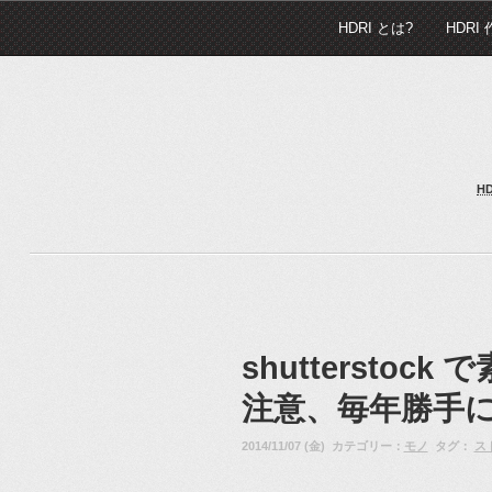
HDRI とは?
HDRI
H
shuttersto
注意、毎年勝手
2014/11/07 (金) カテゴリー：
モノ
タグ：
ス