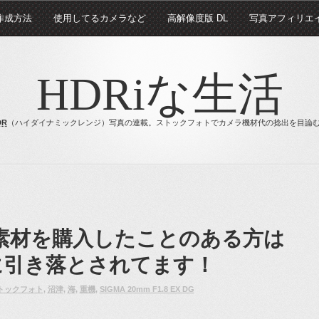
 作成方法
使用してるカメラなど
高解像度版 DL
写真アフィリエ
HDRiな生活
DR
（ハイダイナミックレンジ）写真の連載。ストックフォトでカメラ機材代の捻出を目論
ck で素材を購入したことのある方は
に引き落とされてます！
トックフォト
,
沼津
,
海
,
重機
,
SIGMA 20mm F1.8 EX DG