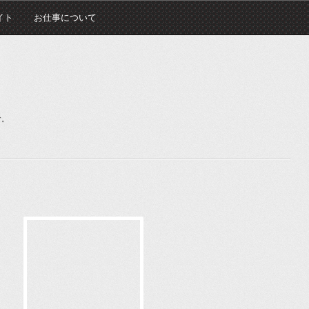
イト
お仕事について
む。