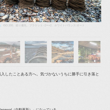
G
、ISO:200、絞り優先、ブラケット:-2〜+2、ホワイトバランス:オート
購入したことある方へ。気づかないうちに勝手に引き落と
Renewal（自動更新）」になっている