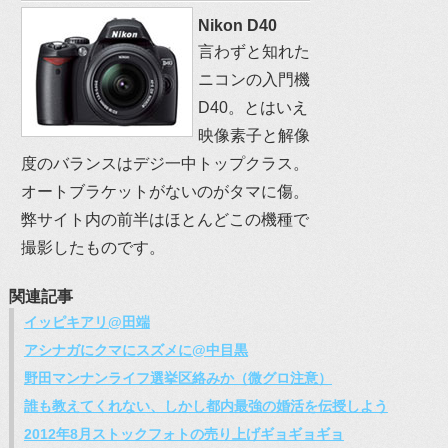
Nikon D40
言わずと知れた
ニコンの入門機
D40。とはいえ
映像素子と解像
度のバランスはデジ一中トップクラス。
オートブラケットがないのがタマに傷。
弊サイト内の前半はほとんどこの機種で
撮影したものです。
関連記事
イッピキアリ@田端
アシナガにクマにスズメに@中目黒
野田マンナンライフ選挙区絡みか（微グロ注意）
誰も教えてくれない、しかし都内最強の婚活を伝授しよう
2012年8月ストックフォトの売り上げギョギョギョ