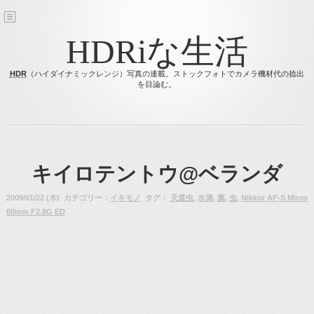
HDRiな生活
HDR
（ハイダイナミックレンジ）写真の連載。ストックフォトでカメラ機材代の捻出
を目論む。
キイロテントウ@ベランダ
2009/01/22 (木) カテゴリー：
イキモノ
タグ：
天道虫
,
水滴
,
葉
,
虫
,
Nikkor AF-S Micro
60mm F2.8G ED