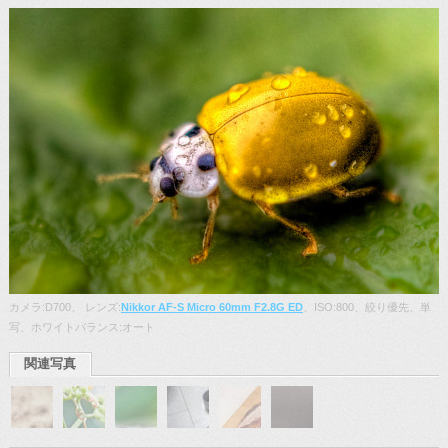
カメラ:D700、 レンズ:
Nikkor AF-S Micro 60mm F2.8G ED
、ISO:800、絞り優先、単
写、ホワイトバランス:オート
関連写真