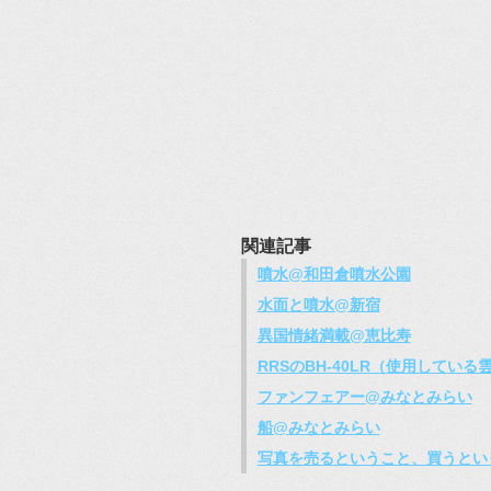
関連記事
噴水@和田倉噴水公園
水面と噴水@新宿
異国情緒満載@恵比寿
RRSのBH-40LR（使用している
ファンフェアー@みなとみらい
船@みなとみらい
写真を売るということ、買うとい