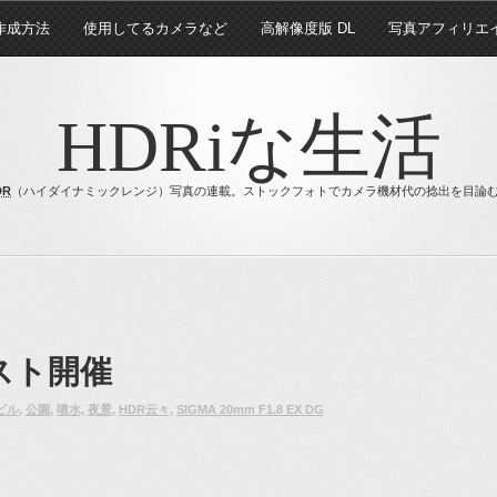
 作成方法
使用してるカメラなど
高解像度版 DL
写真アフィリエ
HDRiな生活
DR
（ハイダイナミックレンジ）写真の連載。ストックフォトでカメラ機材代の捻出を目論
スト開催
ビル
,
公園
,
噴水
,
夜景
,
HDR云々
,
SIGMA 20mm F1.8 EX DG