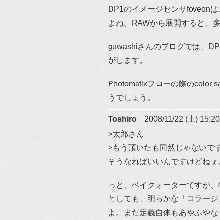
DP1のイメージセンサfoveo
よね。RAWから展開すると、
guwashiさんのブログでは、
がします。
Photomatixフローの際のcol
うでしょう。
Toshiro
2008/11/22 (土) 15:20
>太郎さん
>もう頂いたも同然じゃないで
そうなればいいんですけどねぇ
っと、ベイクォーターですが、
としても、明らかな「コラージ
よ。まだ定義自体もあやふやな