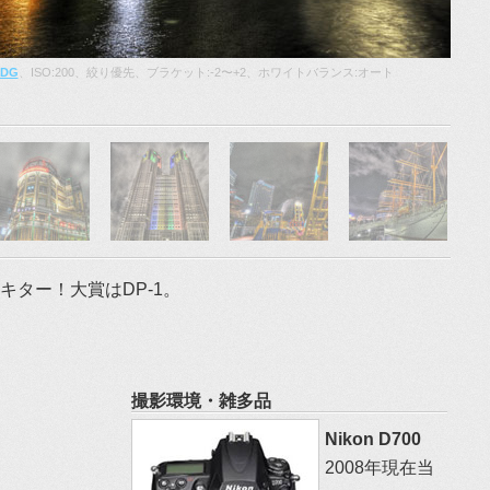
 DG
、ISO:200、絞り優先、ブラケット:-2〜+2、ホワイトバランス:オート
ﾟ)キター！大賞はDP-1。
撮影環境・雑多品
Nikon D700
2008年現在当