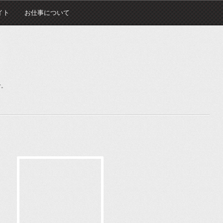
イト
お仕事について
む。