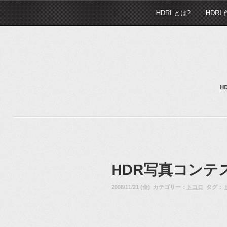
HDRI とは?
HDRI
H
HDR写真コンテ
2008/11/21 (金) カテゴリー：
トコロ
タグ：