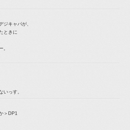
デジキャパが、
たときに
ー。
ないっす。
＞DP1