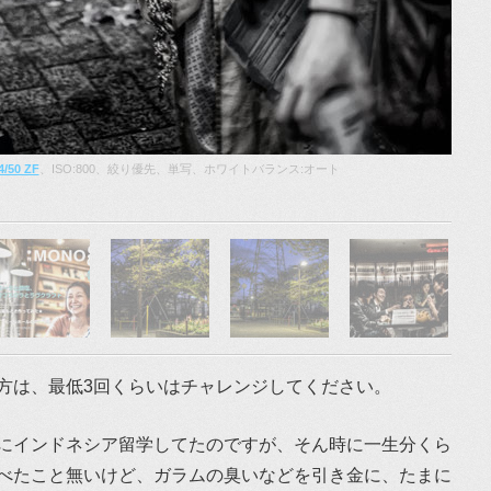
.4/50 ZF
、ISO:800、絞り優先、単写、ホワイトバランス:オート
方は、最低3回くらいはチャレンジしてください。
にインドネシア留学してたのですが、そん時に一生分くら
べたこと無いけど、ガラムの臭いなどを引き金に、たまに