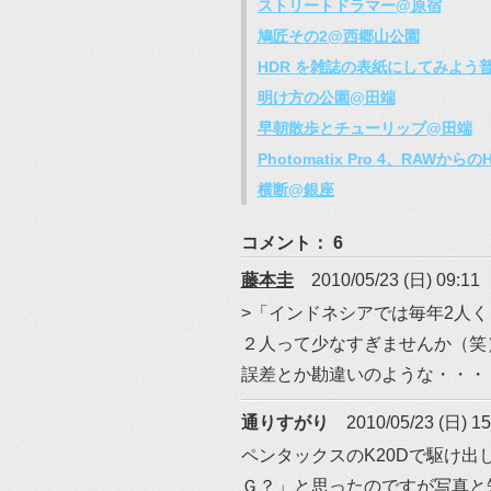
ストリートドラマー@原宿
鳩匠その2@西郷山公園
HDR を雑誌の表紙にしてみよう
明け方の公園@田端
早朝散歩とチューリップ@田端
Photomatix Pro 4、RAW
横断@銀座
コメント： 6
藤本圭
2010/05/23 (日) 09:11
>「インドネシアでは毎年2人
２人って少なすぎませんか（笑
誤差とか勘違いのような・・・
通りすがり
2010/05/23 (日) 15
ペンタックスのK20Dで駆け
Ｇ？」と思ったのですが写真と