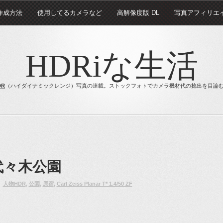
 作成方法
使用してるカメラなど
高解像度版 DL
写真アフィリエ
HDRiな生活
DR
（ハイダイナミックレンジ）写真の連載。ストックフォトでカメラ機材代の捻出を目論
代々木公園
：
人物HDR
,
公園
,
原宿
,
Carl Zeiss Planar T* 1.4/50 ZF