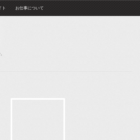
イト
お仕事について
む。