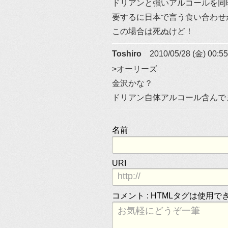
ドリアンと強いアルコールを同
要するに日本で言う食い合わせ
この場合は死ぬけど！
Toshiro
2010/05/28 (金) 00:55
>オーリーズ
金沢かな？
ドリアン自体アルコール含んで
名前
URI
コメント :
HTMLタグは使用で