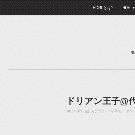
HDRI とは?
HDRI
H
ドリアン王子@
2010/05/21 (金) カテゴリー：
イキモノ
タグ