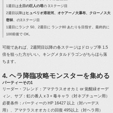
1週目は
土日の巨人の塔
の 3ステージ目
2週目以降は
ヒュペリオ溶岩河、オケアーノ大瀑布、クローノス大
密林
、の3ステージ目
1週目にランク 50、2週目に ランク80 あたりを目指す。最終的に
100前後で OK。
可能であれば、2週間目以降の各ステージはドロップ率 1.5
倍を狙った方がいい。キングメタルドラゴンがちらほら落
ちます。
4. ヘラ降臨攻略モンスターを集める
パーティーその1
リーダー・フレンド：アマテラスオオカミ or 覚醒緑オーデ
ィン、サブ：虹の番人 x 3 + 毒キャラ（対ネプチューン用）
必要条件：パーティーの HP 16427 以上（対ハーデス
用）、アマテラスオオカミの回復 495以上（対ヘラ用）