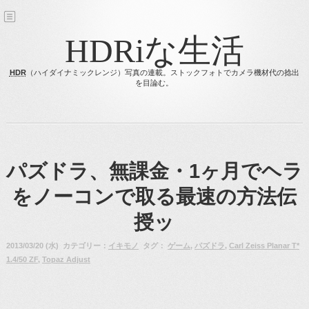
HDRiな生活
HDR
（ハイダイナミックレンジ）写真の連載。ストックフォトでカメラ機材代の捻出
を目論む。
パズドラ、無課金・1ヶ月でヘラ
をノーコンで取る最速の方法伝
授ッ
2013/03/20 (水) カテゴリー：
イキモノ
タグ：
ゲーム
,
パズドラ
,
Carl Zeiss Planar T*
1.4/50 ZF
,
Topaz Adjust