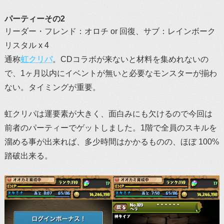
パーティーその2
リーダー・フレンド：オロチ or 回復、サブ：レインボーク
リスタル x 4
通称
虹クリパ
。CDコラボが来ないと材料を集めれないの
で、1ヶ月以内にイベントが無いと必要なモンスターが揃わ
ない。タイミングが重要。
虹クリパは運要素が大きく、面白みにも欠けるので今回は
前者のパーティーでゲットしました。1階で全員のスキルを
溜める事が出来れば、多少時間はかかるものの、ほぼ 100%
踏破出来る。