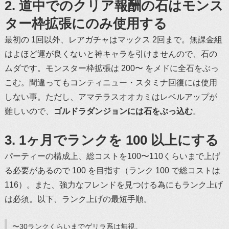
2. 道中でのクリア報酬の石はモンス
ター枠拡張にのみ使用する
最初の 1回以外、レアガチャはマックス 2回まで。無課金組
はよほど運が良くないと神キャラを引けませんので、石の
ムダです。モンスター枠拡張は 200〜 をメドに全石をぶっ
こむ。間違ってもコンティニュー・スタミナ回復には使用
しない事。ただし、アマテラスオオカミはレベルアップが
難しいので、
ゴルドラダンジョンには石をぶっ込む
。
3. 1ヶ月でランクを 100 以上にする
パーティーの構成上、総コストを100〜110くらいまで上げ
る必要があるので 100 を目指す（ランク 100 で総コストは
116）。また、強力なフレンドを見つける為にもランク上げ
は必須。以下、ランク上げの最短手順。
〜30ランクくらいまでゲリラ系は無視。