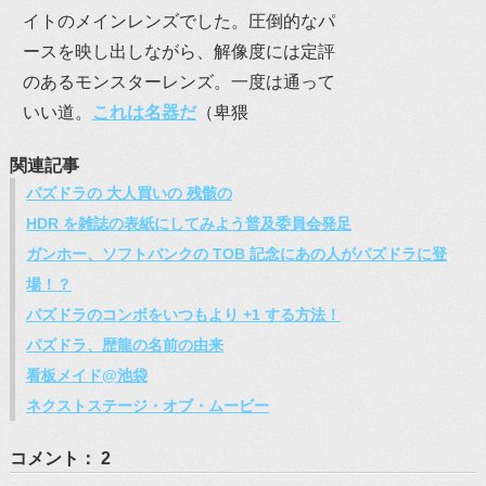
イトのメインレンズでした。圧倒的なパ
ースを映し出しながら、解像度には定評
のあるモンスターレンズ。一度は通って
いい道。
これは名器だ
（卑猥
関連記事
パズドラの 大人買いの 残骸の
HDR を雑誌の表紙にしてみよう普及委員会発足
ガンホー、ソフトバンクの TOB 記念にあの人がパズドラに登
場！？
パズドラのコンボをいつもより +1 する方法！
パズドラ、歴龍の名前の由来
看板メイド@池袋
ネクストステージ・オブ・ムービー
コメント： 2