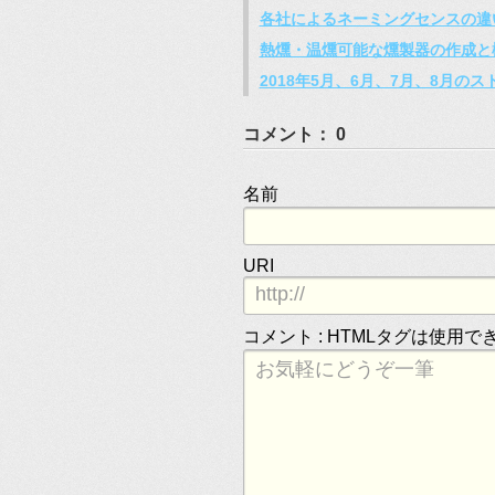
各社によるネーミングセンスの違
熱燻・温燻可能な燻製器の作成と
2018年5月、6月、7月、8月の
コメント： 0
名前
URI
コメント :
HTMLタグは使用で