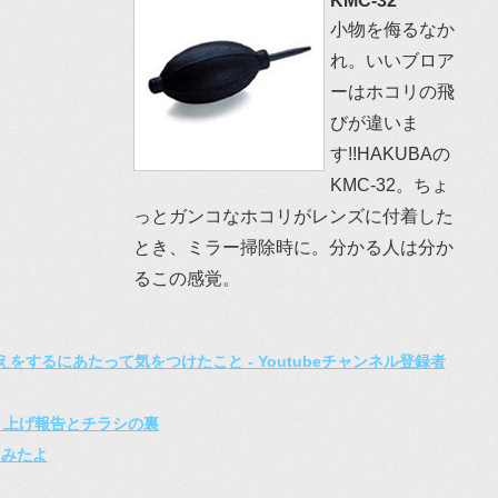
KMC-32
小物を侮るなか
れ。いいブロア
ーはホコリの飛
びが違いま
す!!HAKUBAの
KMC-32。ちょ
っとガンコなホコリがレンズに付着した
とき、ミラー掃除時に。分かる人は分か
るこの感覚。
えをするにあたって気をつけたこと - Youtubeチャンネル登録者
売り上げ報告とチラシの裏
てみたよ