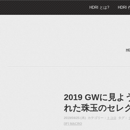
HDRI とは?
HDRI
H
2019 GWに見
れた珠玉のセレ
2019/04/25 (木) カテゴリー：
トコロ
タグ：
[IF] MACRO