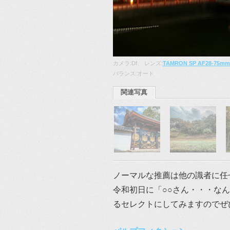
カメラ:Df、 レンズ:
TAMRON SP AF28-75mmF/
バランス:オート
関連写真
ノーマルな推薦は他の識者に任
令和初日に「○○さん・・・なん
るセレクトにしてみますのでぜ