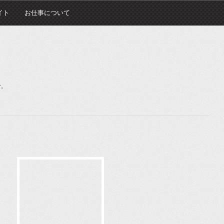
イト
お仕事について
む。