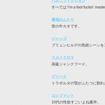
パルプフィクション
すべては I’m a foot fuckin’ m
最強のふたり
世の中カネです。
ジャンゴ
ブリュンヒルデの気絶シーンを
スカイクロラ
高級ジャンクフード。
グリース
トラボルタの顎がふたつに割れ
エレファント
10代の性欲すごいよね案件。