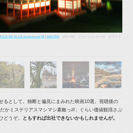
2.8 XR Di LD Aspherical [IF] MACRO
、ISO:400、ブラケット:-2〜+2、ホワイト
せるとして。独断と偏見にまみれた映画10選。視聴後の
だかミステリアスマシマシ素敵っ///」ぐらい価値観揺さぶ
ひどうぞ。
ともすれば出社できないかもしれませんが。