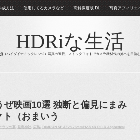
 作成方法
使用してるカメラなど
高解像度版 DL
写真アフィリエ
HDRiな生活
DR
（ハイダイナミックレンジ）写真の連載。ストックフォトでカメラ機材代の捻出を目論
ようぜ映画10選 独断と偏見にまみ
クト（おまいう
チラシの裏
,
厳島神社
,
広島
,
TAMRON SP AF28-75mmF/2.8 XR Di LD Aspherical