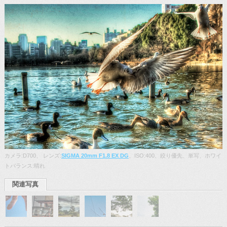
カメラ:D700、 レンズ:
SIGMA 20mm F1.8 EX DG
、ISO:400、絞り優先、単写、ホワイ
トバランス:晴れ
関連写真