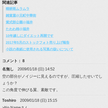
関連記事
晴耕雨ムラムラ
雑貨屋@元町中華街
紫式部公園@福井
たわわ柿@福井
10年越しにダイエット再開です
2017年5月のストックフォト売り上げ報告
小説の表紙に使用される写真の扱いについて
コメント： 8
名無し
2009/01/18 (日) 14:52
空の部分がノイジーに見えるのですが、圧縮したせいでし
ょうか？
この角度で伸びる翼、素敵です。
Toshiro
2009/01/18 (日) 15:15
>No Nameさん