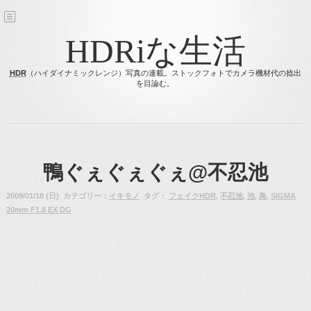
HDRiな生活
HDR
（ハイダイナミックレンジ）写真の連載。ストックフォトでカメラ機材代の捻出
を目論む。
鴨ぐぇぐぇぐぇ@不忍池
2009/01/18 (日) カテゴリー：
イキモノ
タグ：
フェイクHDR
,
不忍池
,
池
,
鳥
,
SIGMA
20mm F1.8 EX DG