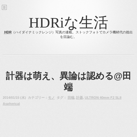
HDRiな生活
HDR
（ハイダイナミックレンジ）写真の連載。ストックフォトでカメラ機材代の捻出
を目論む。
計器は萌え、異論は認める@田
端
2014/01/15 (水) カテゴリー：
モノ
タグ：
田端
,
計器
,
ULTRON 40mm F2 SLII
Aspherical