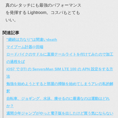
真のレタッチにも最強のパフォーマンス
を発揮する Lightroom。コスパもとても
いい。
関連記事
"継続は力なり"は間違いdeath
マイブーム計器@田端
ロードバイクのサドルに直接テールライトを付けてみたので加工
の過程をば
iOS7 で DTI の ServersMan SIM LTE 100 の APN 設定をする方
法
勉強を始めようとすると部屋の掃除を始めてしまうアレの私的解
釈
自転車、ジョギング、水泳、痩せるのに最適なのは運動はどれ
か？
週間少年ジャンプがやっと電子版を出したけど買う気にならない