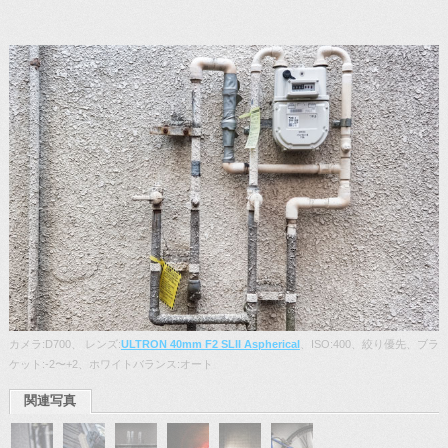
カメラ:D700、 レンズ:
ULTRON 40mm F2 SLII Aspherical
、ISO:400、絞り優先、ブラ
ケット:-2〜+2、ホワイトバランス:オート
関連写真