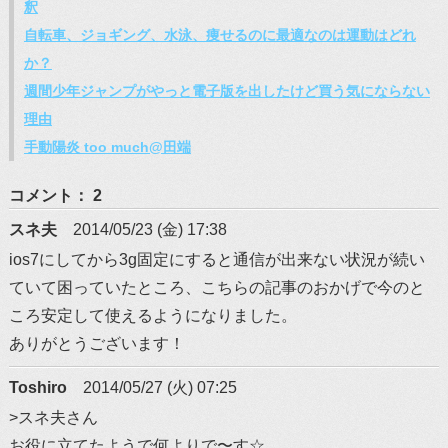
釈
自転車、ジョギング、水泳、痩せるのに最適なのは運動はどれ
か？
週間少年ジャンプがやっと電子版を出したけど買う気にならない
理由
手動陽炎 too much@田端
コメント： 2
スネ夫
2014/05/23 (金) 17:38
ios7にしてから3g固定にすると通信が出来ない状況が続い
ていて困っていたところ、こちらの記事のおかげで今のと
ころ安定して使えるようになりました。
ありがとうございます！
Toshiro
2014/05/27 (火) 07:25
>スネ夫さん
お役に立てたようで何よりで〜す☆