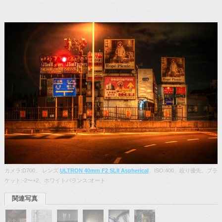
カメラ:D700、 レンズ:
ULTRON 40mm F2 SLII Aspherical
、ISO:400、絞り優先、ブラ
ケット:-2〜+2、ホワイトバランス:オート
関連写真