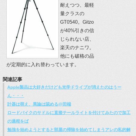
耐えつつ、最軽
量クラスの
GT0540。Gitzo
が40%引きの信
じられない店、
楽天のナニワ。
他にも破格の品
が定期的に入れ替わっています。
関連記事
Apple製品は大好きだけども光学ドライブが消えたのはうー
ん・・・
計器は萌え、異論は認める@田端
ロードバイクのサドルに直接テールライトを付けてみたので加工
の過程をば
勉強を始めようとすると部屋の掃除を始めてしまうアレの私的解