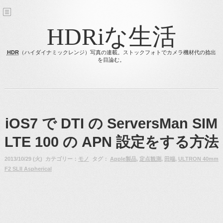
HDRiな生活
HDR
（ハイダイナミックレンジ）写真の連載。ストックフォトでカメラ機材代の捻出
を目論む。
iOS7 で DTI の ServersMan SIM
LTE 100 の APN 設定をする方法
2013/10/29 (火) カテゴリー：
モノ
タグ：
Apple製品
,
定点観測
,
田端
,
ULTRON 40mm
F2 SLII Aspherical