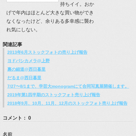
持ちイイ。おか
げで年内はほとんど大きな買い物ができ
なくなったけど、余りある多幸感に襲わ
れ気にしない。
関連記事
2013年6月ストックフォトの売り上げ報告
ヨドバシカメラ@上野
裏の細道@西日暮里
だるま@西日暮里
7/27〜8/1まで、学芸大monogramにて合同写真展開催します。
2019年第1四半期のストックフォト売り上げ報告
2018年9月、10月、11月、12月のストックフォト売り上げ報告
コメント： 0
名前