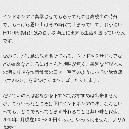
インドネシアに留学させてもらってたのは高校生の時分
で、もっぱら思い出はその時代で止まっていて。お小遣い 1
日100円あれば飲み食いを満足に出来る生活を送っていたん
です。
なので、バリ島の観光名所である、ウブドやヌサドゥアな
どの高級なところにはとんと興味が無く、裏道など現地人
の溜まり場を散策散策の日々。写真のように小汚い飲食店
（=ワルン）を見つけてはハシゴしたりします。
たいていの人はおなかを下すのでおすすめは出来ません
が、こういったところは正にインドネシアの味。なんとい
っても、どこで食べてもまず外れることは無い味と代金。
2013年1月現在 80〜200円くらい。やめられません。ノリが
高校生。