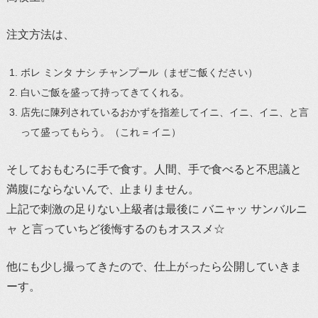
注文方法は、
ボレ ミンタ ナシ チャンプール（まぜご飯ください）
白いご飯を盛って持ってきてくれる。
店先に陳列されているおかずを指差してイニ、イニ、イニ、と言
って盛ってもらう。（これ = イニ）
そしておもむろに手で食す。人間、手で食べると不思議と
満腹にならないんで、止まりません。
上記で刺激の足りない上級者は最後に バニャッ サンバルニ
ャ と言っていちど後悔するのもオススメ☆
他にも少し撮ってきたので、仕上がったら公開していきま
ーす。