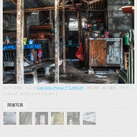
カメラ:D700、 レンズ:
Carl Zeiss Planar T* 1.4/50 ZF
、ISO:200、絞り優先、ブラケッ
ト:-2〜+2、ホワイトバランス:オート
関連写真