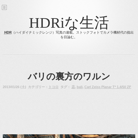
HDRiな生活
HDR
（ハイダイナミックレンジ）写真の連載。ストックフォトでカメラ機材代の捻出
を目論む。
バリの裏方のワルン
2013/01/26 (土) カテゴリー：
トコロ
タグ：
店
,
bali
,
Carl Zeiss Planar T* 1.4/50 ZF