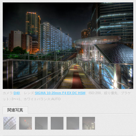
カメラ:
D40
、 レンズ:
SIGMA 10-20mm F4 EX DC HSM
、ISO:200、絞り優先、ブラケ
ット:-3〜+1、ホワイトバランス:AUTO
関連写真