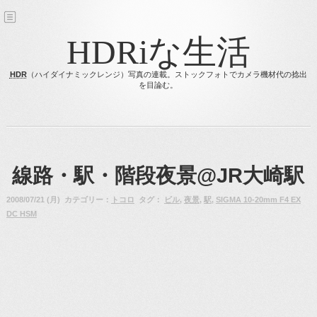
HDRiな生活
HDR
（ハイダイナミックレンジ）写真の連載。ストックフォトでカメラ機材代の捻出
を目論む。
線路・駅・階段夜景@JR大崎駅
2008/07/21 (月) カテゴリー：
トコロ
タグ：
ビル
,
夜景
,
駅
,
SIGMA 10-20mm F4 EX
DC HSM