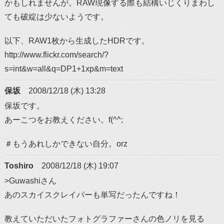
かもしれませんが。RAW現像する際も結構いじくりまわし
ても破綻は少ないようです。
以下、RAW1枚から生成したHDRです。
http://www.flickr.com/search/?
s=int&w=all&q=DP1+1xp&m=text
保坂
2008/12/18 (木) 13:28
保坂です。
あーこつをお教えください。f(^^;
＃もうあれしかできない自分。orz
Toshiro
2008/12/18 (木) 19:07
>Guwashiさん
あのスカイスクレイパーも単写だったんですね！
教えていただいたフォトグラファーさんの色ノリを見る