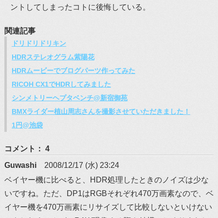
ントしてしまったコトに後悔している。
関連記事
ドリドリドリキン
HDRステレオグラム紫陽花
HDRムービーでブログパーツ作ってみた
RICOH CX1でHDRしてみました
シンメトリーヘプタベンチ@新宿御苑
BMXライダー植山周志さんを撮影させていただきました！
1円@池袋
コメント： 4
Guwashi
2008/12/17 (水) 23:24
ベイヤー機に比べると、HDR処理したときのノイズは少な
いですね。ただ、DP1はRGBそれぞれ470万画素なので、ベ
イヤー機を470万画素にリサイズして比較しないといけない