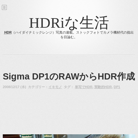
HDRiな生活
HDR
（ハイダイナミックレンジ）写真の連載。ストックフォトでカメラ機材代の捻出
を目論む。
Sigma DP1のRAWからHDR作成
2008/12/17 (水) カテゴリー：
イキモノ
タグ：
単写でHDR
,
実験的HDR
,
DP1