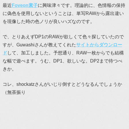
最近
Foveon素子
に興味津々です。理論的に、色情報の保持
に偽色を使用しないということは、単写RAWから露出違い
を現像した時の色ノリが良いハズなのです。
で、とりあえずDP1のRAWが欲しくて色々探していたので
すが、Guwashiさんが教えてくれた
サイトからダウンロー
ド
して、加工しました。予想通り、RAW一枚からでも結構
な幅で遊べます。うむ、DP1、欲しいな。DP2まで待つべ
きか。
コレ、shockatzさんがいじり倒すとどうなるんでしょうか
（無茶振り