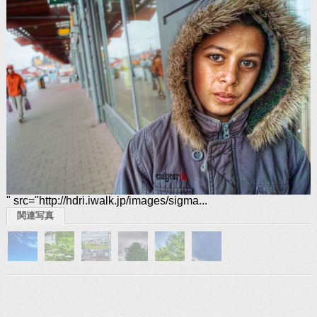
" src="http://hdri.iwalk.jp/images/sigma...
関連写真