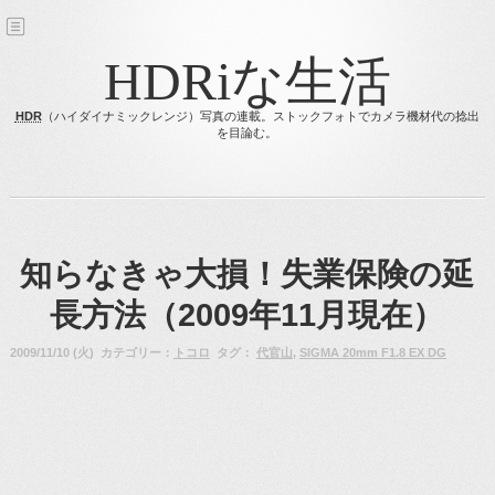
HDRiな生活
HDR
（ハイダイナミックレンジ）写真の連載。ストックフォトでカメラ機材代の捻出
を目論む。
知らなきゃ大損！失業保険の延
長方法（2009年11月現在）
2009/11/10 (火) カテゴリー：
トコロ
タグ：
代官山
,
SIGMA 20mm F1.8 EX DG