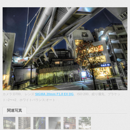
カメラ:D700、 レンズ:
SIGMA 20mm F1.8 EX DG
、ISO:200、絞り優先、ブラケッ
ト:-2〜+2、ホワイトバランス:オート
関連写真