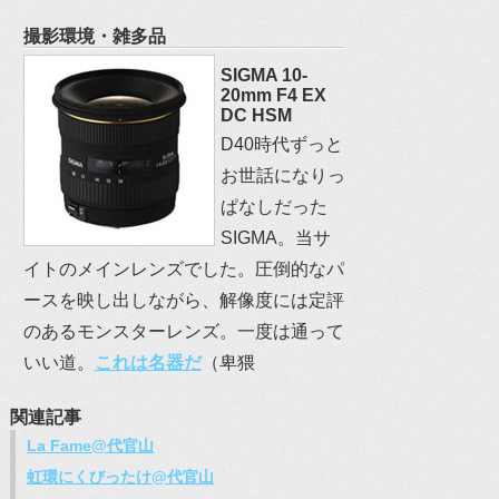
撮影環境・雑多品
SIGMA 10-
20mm F4 EX
DC HSM
D40時代ずっと
お世話になりっ
ぱなしだった
SIGMA。当サ
イトのメインレンズでした。圧倒的なパ
ースを映し出しながら、解像度には定評
のあるモンスターレンズ。一度は通って
いい道。
これは名器だ
（卑猥
関連記事
La Fame@代官山
虹環にくびったけ@代官山