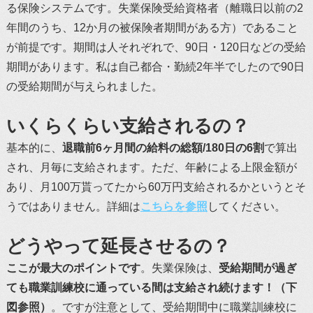
る保険システムです。失業保険受給資格者（離職日以前の2
年間のうち、12か月の被保険者期間がある方）であること
が前提です。期間は人それぞれで、90日・120日などの受給
期間があります。私は自己都合・勤続2年半でしたので90日
の受給期間が与えられました。
いくらくらい支給されるの？
基本的に、
退職前6ヶ月間の給料の総額/180日の6割
で算出
され、月毎に支給されます。ただ、年齢による上限金額が
あり、月100万貰ってたから60万円支給されるかというとそ
うではありません。詳細は
こちらを参照
してください。
どうやって延長させるの？
ここが最大のポイントです
。失業保険は、
受給期間が過ぎ
ても職業訓練校に通っている間は支給され続けます！（下
図参照）
。ですが注意として、受給期間中に職業訓練校に