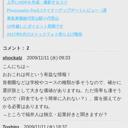
上手にHDRを作成・撮影するコツ
Photomatix Pro3.1マイナーアップデートレビュー（遅
東急東横線代官山駅@代官山
10年越しにダイエット再開です
2017年5月のストックフォト売り上げ報告
コメント： 2
shockatz
2009/11/11 (水) 09:33
こんにちは～
おおこれは何という有益な情報！
首都圏などは学校やコースの種類が多そうなので、確かに
選択肢として大きな価値がありますね。ただ倍率も凄そう
なので（田舎でもそう簡単に入れない？）、腹を据えてか
かる必要はありますね。
→ところで福井人は独立・起業好きと聞きますが？
Toshiro
2009/11/11 (水) 18:37