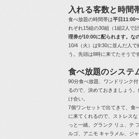
入れる客数と時間
食べ放題の時間帯は
平日11:0
れぞれ15組の30組（1組2人
理券が10:00に配られます。
10/4（火）は9:30に並ん
う。先頭は8時に来てたそうで
食べ放題のシステ
90分食べ放題、ワンドリンク付
るので、決めておきましょう。
け合い。
7個ワンセットで出てきて、食
に来てくれるので、ストレスな
っと一緒。グランク リュ、テ 
ルゴ、アニモ キャラメル、ジ