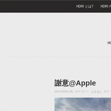
HDRI とは?
HDRI
H
謝意@Apple
2011/10/06 (木) カテゴリー：
イキモノ
タグ