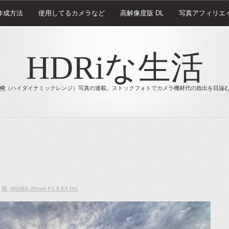
 作成方法
使用してるカメラなど
高解像度版 DL
写真アフィリエ
HDRiな生活
DR
（ハイダイナミックレンジ）写真の連載。ストックフォトでカメラ機材代の捻出を目論
：
桜
,
SIGMA 20mm F1.8 EX DG