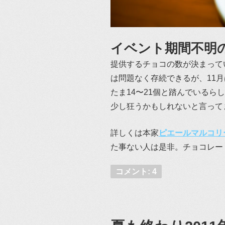
イベント期間不明
提供するチョコの数が決まって
は問題なく存続できるが、11
たま14〜21個と踏んでいる
少し狂うかもしれないと言って
詳しくは本家
ピエールマルコリ
た事ない人は是非。チョコレー
コメント: 4