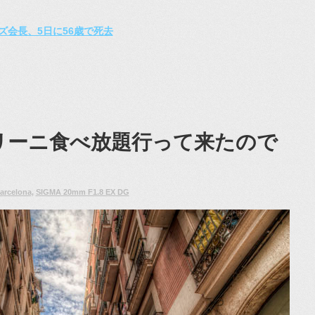
ズ会長、5日に56歳で死去
リーニ食べ放題行って来たので
arcelona
,
SIGMA 20mm F1.8 EX DG