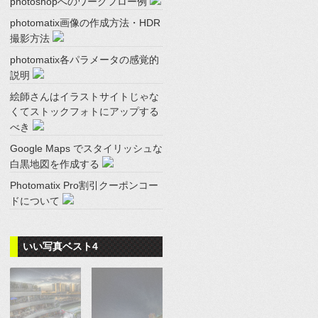
photoshopへのワークフロー例
photomatix画像の作成方法・HDR
撮影方法
photomatix各パラメータの感覚的
説明
絵師さんはイラストサイトじゃな
くてストックフォトにアップする
べき
Google Maps でスタイリッシュな
白黒地図を作成する
Photomatix Pro割引クーポンコー
ドについて
いい写真ベスト4