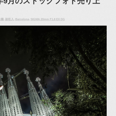
1年9月のストックフォト売り上
公園
,
副収入
,
Barcelona
,
SIGMA 20mm F1.8 EX DG