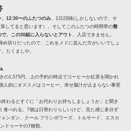
帯
0〜、12:30〜のふたつのみ
。1日2回転しかしないので、そ
で計算してると思います）。そしてこのふたつの時間帯の
整
なので、この30組に入らないとアウト
、入店できません。
だ人で締め切りだったので、これをメドに並んだ方がいいでしょ
す。たくましや。
ム
きの1,575円。上の予約の時点でコーヒーか紅茶を聞かれ
個人的にオススメはコーヒー。幸せ脳汁が止まらない事受
べ終わるとすぐに「お代わりお持ちしましょうか」と聞き
く食べれる。7個は日替わりらしいけど、見た感じ多分ず
フォンダン、クール フランボワーズ、トルサード、エスカ
ャンドゥーヤの7種類。