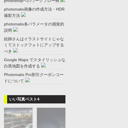
photoshopへのワークフロー例
photomatix画像の作成方法・HDR
撮影方法
photomatix各パラメータの感覚的
説明
絵師さんはイラストサイトじゃな
くてストックフォトにアップする
べき
Google Maps でスタイリッシュな
白黒地図を作成する
Photomatix Pro割引クーポンコー
ドについて
いい写真ベスト4