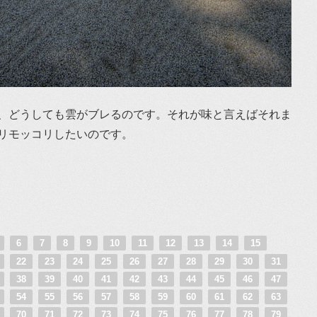
、どうしても雲がブレるのです。それが味と言えばそれま
リモッコリしたいのです。
5
6
7
8
9
10
11
12
13
14
15
1
22
23
24
25
26
27
28
29
30
31
7
38
39
40
41
42
43
44
45
46
47
3
54
55
56
57
58
59
60
61
62
63
9
70
71
72
73
74
75
76
77
78
79