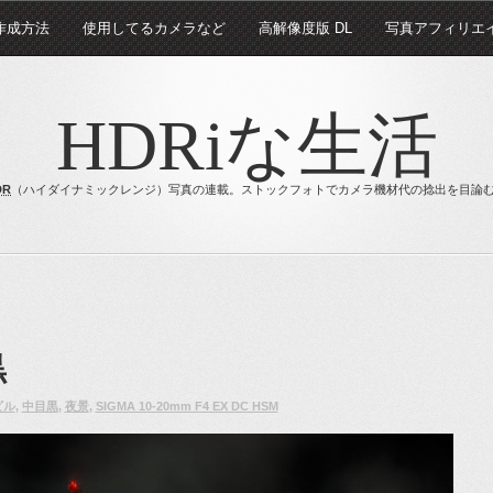
 作成方法
使用してるカメラなど
高解像度版 DL
写真アフィリエ
HDRiな生活
DR
（ハイダイナミックレンジ）写真の連載。ストックフォトでカメラ機材代の捻出を目論
黒
ビル
,
中目黒
,
夜景
,
SIGMA 10-20mm F4 EX DC HSM