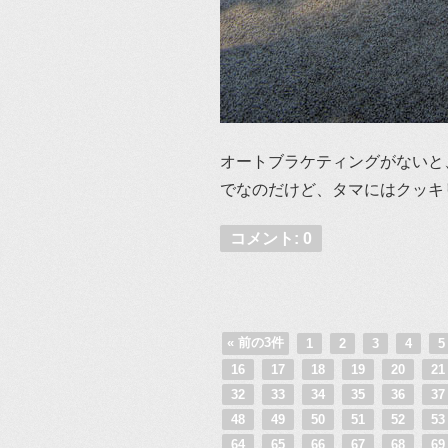
オートブラケティングがないと
でなのだけど、タマにはクッキ
コメント: 0
« 前の3件
1
2
3
4
16
17
18
19
20
2
32
33
34
35
36
3
48
49
50
51
52
5
64
65
66
67
68
6