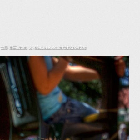
：
公園
,
単写でHDR
,
犬
,
SIGMA 10-20mm F4 EX DC HSM