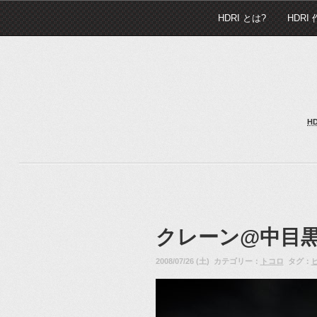
HDRI とは?
HDRI
H
クレーン@中目
2008/07/26 (土) カテゴリー：
トコロ
タグ：