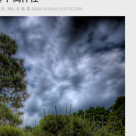
：
寺・神社
,
木
,
橋
,
雲
,
SIGMA 10-20mm F4 EX DC HSM