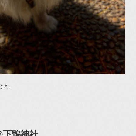
きと。
@下鴨神社