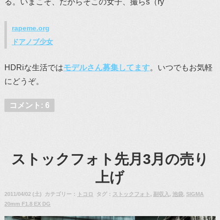
る。いまこそ、だからそこの女子、撮らs（ry
rapeme.org
ドアノブ少女
HDRiな生活では
モデルさん募集してます
。いつでもお気軽
にどうぞ。
コメント: 6
ストックフォト先月3月の売り
上げ
2011/04/02 (土) カテゴリー：
トコロ
タグ：
ストックフォト
,
副収入
,
池袋
,
SIGMA
20mm F1.8 EX DG