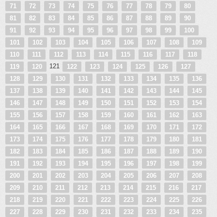
71
72
73
74
75
76
77
78
79
80
81
82
83
84
85
86
87
88
89
90
91
92
93
94
95
96
97
98
99
100
101
102
103
104
105
106
107
108
109
110
111
112
113
114
115
116
117
118
121
119
120
122
123
124
125
126
127
128
129
130
131
132
133
134
135
136
137
138
139
140
141
142
143
144
145
146
147
148
149
150
151
152
153
154
155
156
157
158
159
160
161
162
163
164
165
166
167
168
169
170
171
172
173
174
175
176
177
178
179
180
181
182
183
184
185
186
187
188
189
190
191
192
193
194
195
196
197
198
199
200
201
202
203
204
205
206
207
208
209
210
211
212
213
214
215
216
217
218
219
220
221
222
223
224
225
226
227
228
229
230
231
232
233
234
235