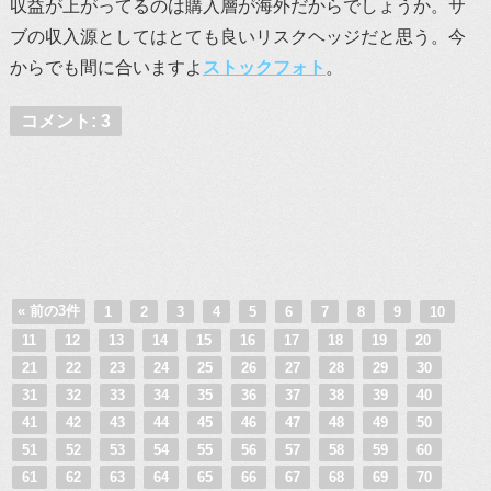
収益が上がってるのは購入層が海外だからでしょうか。サ
ブの収入源としてはとても良いリスクヘッジだと思う。今
からでも間に合いますよ
ストックフォト
。
コメント: 3
« 前の3件
1
2
3
4
5
6
7
8
9
10
11
12
13
14
15
16
17
18
19
20
21
22
23
24
25
26
27
28
29
30
31
32
33
34
35
36
37
38
39
40
41
42
43
44
45
46
47
48
49
50
51
52
53
54
55
56
57
58
59
60
61
62
63
64
65
66
67
68
69
70