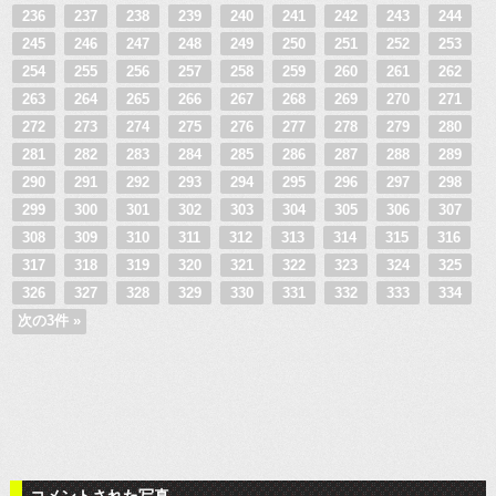
236
237
238
239
240
241
242
243
244
245
246
247
248
249
250
251
252
253
254
255
256
257
258
259
260
261
262
263
264
265
266
267
268
269
270
271
272
273
274
275
276
277
278
279
280
281
282
283
284
285
286
287
288
289
290
291
292
293
294
295
296
297
298
299
300
301
302
303
304
305
306
307
308
309
310
311
312
313
314
315
316
317
318
319
320
321
322
323
324
325
326
327
328
329
330
331
332
333
334
次の3件 »
コメントされた写真