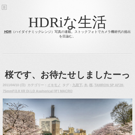
HDRiな生活
HDR
（ハイダイナミックレンジ）写真の連載。ストックフォトでカメラ機材代の捻出
を目論む。
桜です、お待たせしましたーっ
2011/04/10 (日) カテゴリー：
イキモノ
タグ：
九段下
,
木
,
桜
,
TAMRON SP AF28-
75mmF/2.8 XR Di LD Aspherical [IF] MACRO