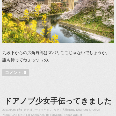
九段下からの広角野郎はズバリここじゃないでしょうか。
誰も待ってねぇっつぅの。
コメント: 0
ドアノブ少女手伝ってきました
2011/04/05 (火) カテゴリー：
イキモノ
タグ：
人物HDR
,
TAMRON SP AF28-
75mmF/2.8 XR Di LD Aspherical [IF] MACRO
,
Topaz Adjust