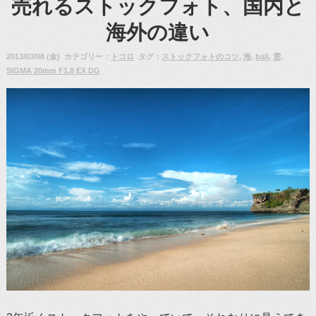
売れるストックフォト、国内と
海外の違い
2013/03/08 (金) カテゴリー：
トコロ
タグ：
ストックフォトのコツ
,
海
,
bali
,
雲
,
SIGMA 20mm F1.8 EX DG