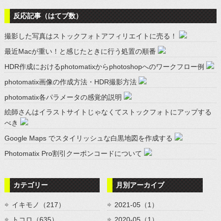
反応記事（はてブ数）
撮影した写真はストックフォトアフィリエイトに売る！
最近Macが重い！と感じたときに行う処置の順番
HDR作成におけるphotomatixからphotoshopへのワークフロー例
photomatix画像の作成方法・HDR撮影方法
photomatix各パラメータの感覚的説明
絵師さんはイラストサイトじゃなくてストックフォトにアップする
べき
Google Maps でスタイリッシュな白黒地図を作成する
Photomatix Pro割引クーポンコードについて
カテゴリー
月別アーカイブ
イキモノ（217）
2021-05（1）
トコロ（635）
2020-05（1）