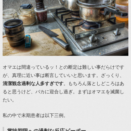
オマエは間違っているッ！との断定は難しい事だらけです
が、真理に近い事は断言していいと思います。ざっくり、
清潔観念過剰な人多すぎです
。もちろん落としどころはあ
ると思うけど、バカに迎合し過ぎ。まずはオマエを滅菌し
たい。
私の中で末期患者は以下三例。