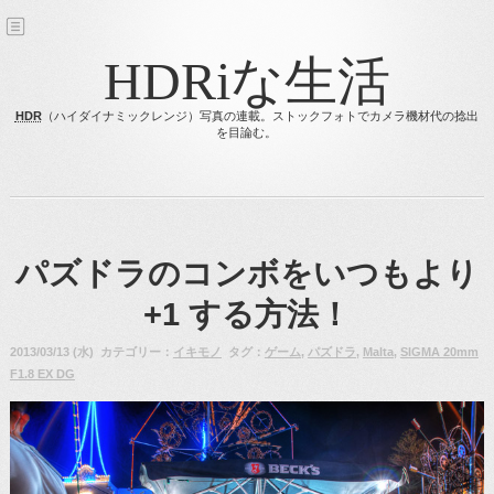
HDRiな生活
HDR
（ハイダイナミックレンジ）写真の連載。ストックフォトでカメラ機材代の捻出
を目論む。
パズドラのコンボをいつもより
+1 する方法！
2013/03/13 (水) カテゴリー：
イキモノ
タグ：
ゲーム
,
パズドラ
,
Malta
,
SIGMA 20mm
F1.8 EX DG