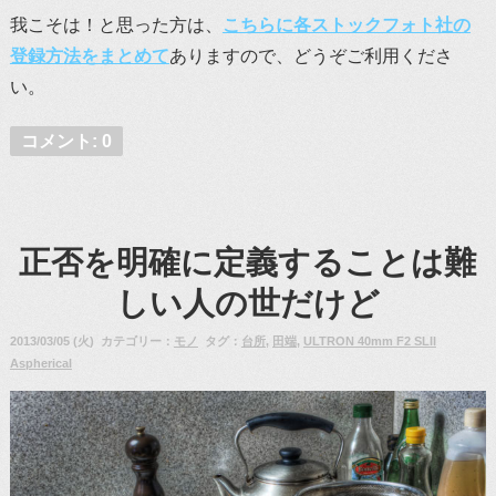
我こそは！と思った方は、
こちらに各ストックフォト社の
登録方法をまとめて
ありますので、どうぞご利用くださ
い。
コメント: 0
正否を明確に定義することは難
しい人の世だけど
2013/03/05 (火) カテゴリー：
モノ
タグ：
台所
,
田端
,
ULTRON 40mm F2 SLII
Aspherical