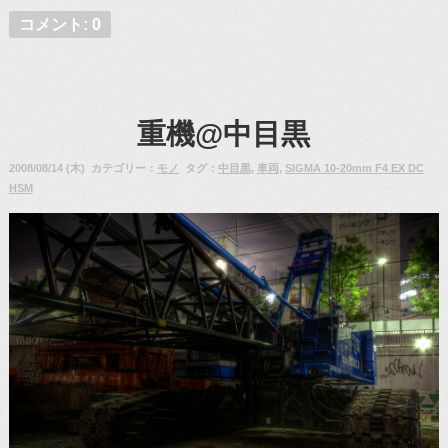
コメント: 0
重機@中目黒
2008/08/14 (木) カテゴリー：
モノ
タグ：
中目黒
,
車両
,
SIGMA 10-20mm F4 EX DC
HSM