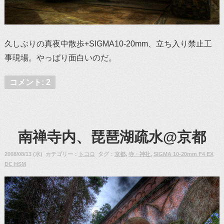
久しぶりの真夜中散歩+SIGMA10-20mm、立ち入り禁止工
事現場。やっぱり面白いのだ。
コメント: 2
南禅寺内、琵琶湖疏水@京都
2008/08/13 (水) カテゴリー：
トコロ
タグ：
京都
,
寺・神社
,
SIGMA 10-20mm F4 EX
DC HSM