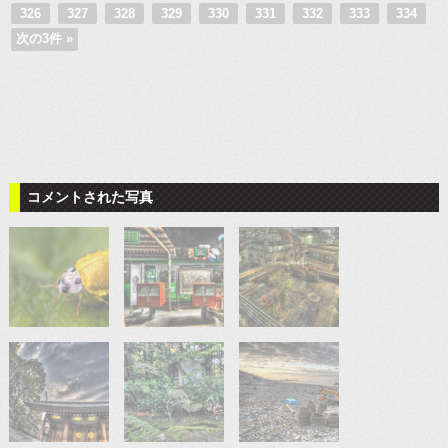
326
327
328
329
330
331
332
333
334
次の3件 »
コメントされた写真