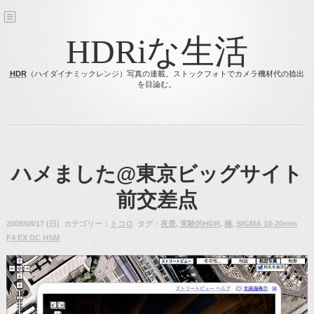
HDRiな生活
HDR
（ハイダイナミックレンジ）写真の連載。ストックフォトでカメラ機材代の捻出
を目論む。
ハメました@東京ビッグサイト
前交差点
2008/08/17 (日) カテゴリー：
トコロ
タグ：
夜景
,
実験的HDR
,
橋
,
SIGMA 10-20mm
F4 EX DC HSM