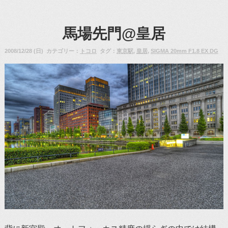
馬場先門@皇居
2008/12/28 (日) カテゴリー：
トコロ
タグ：
東京駅
,
皇居
,
SIGMA 20mm F1.8 EX DG