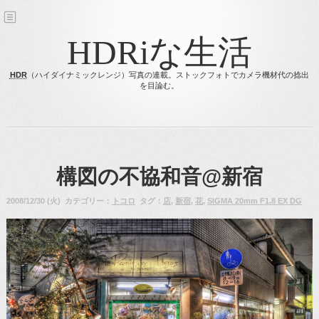
HDRiな生活
HDR
（ハイダイナミックレンジ）写真の連載。ストックフォトでカメラ機材代の捻出
を目論む。
構図の不協和音@新宿
2008/12/30 (火) カテゴリー：
トコロ
タグ：
店
,
新宿
,
花
,
SIGMA 20mm F1.8 EX DG