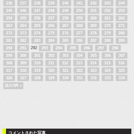
236
237
238
239
240
241
242
243
244
245
246
247
248
249
250
251
252
253
254
255
256
257
258
259
260
261
262
263
264
265
266
267
268
269
270
271
272
273
274
275
276
277
278
279
280
281
282
283
284
285
286
287
288
289
292
290
291
293
294
295
296
297
298
299
300
301
302
303
304
305
306
307
308
309
310
311
312
313
314
315
316
317
318
319
320
321
322
323
324
325
326
327
328
329
330
331
332
333
334
次の3件 »
コメントされた写真