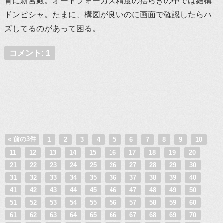
背に新宮殿。オートフォーカス精度の揺らぎの中では結構
ドンピシャ。たまに、構図が良いのに画面で確認したらハ
ズしてるのがあって困る。
コメント: 1
« 前の3件
1
2
3
4
5
6
7
8
9
10
11
12
13
14
15
16
17
18
19
20
21
22
23
24
25
26
27
28
29
30
31
32
33
34
35
36
37
38
39
40
41
42
43
44
45
46
47
48
49
50
51
52
53
54
55
56
57
58
59
60
61
62
63
64
65
66
67
68
69
70