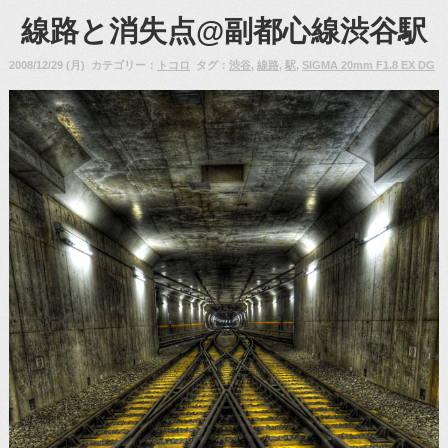
線路と消失点@副都心線渋谷駅
2008/12/29 (月) カテゴリー：
トコロ
タグ：
渋谷
,
線路
,
駅
,
SIGMA 20mm F1.8 EX DG