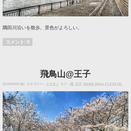
隅田川沿いを散歩。景色がよろしい。
コメント: 0
飛鳥山@王子
2010/04/09 (金) カテゴリー：
イキモノ
タグ：
桜
,
王子
,
SIGMA 20mm F1.8 EX DG