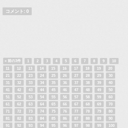
コメント: 0
« 前の3件
1
2
3
4
5
6
7
8
9
10
11
12
13
14
15
16
17
18
19
20
21
22
23
24
25
26
27
28
29
30
31
32
33
34
35
36
37
38
39
40
41
42
43
44
45
46
47
48
49
50
51
52
53
54
55
56
57
58
59
60
61
62
63
64
65
66
67
68
69
70
71
72
73
74
75
76
77
78
79
80
81
82
83
84
85
86
87
88
89
90
91
92
93
94
95
96
97
98
99
100