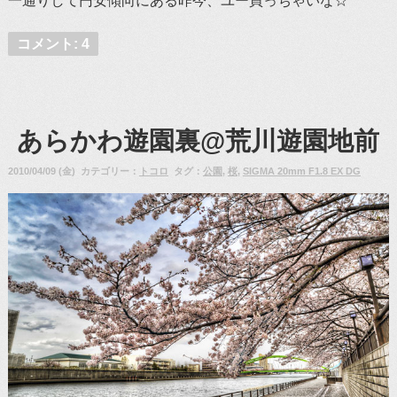
一通りして円安傾向にある昨今、ユー買っちゃいな☆
コメント: 4
あらかわ遊園裏@荒川遊園地前
2010/04/09 (金) カテゴリー：
トコロ
タグ：
公園
,
桜
,
SIGMA 20mm F1.8 EX DG