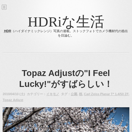
HDRiな生活
HDR
（ハイダイナミックレンジ）写真の連載。ストックフォトでカメラ機材代の捻出
を目論む。
Topaz Adjustの"I Feel
Lucky!"がすばらしい！
2010/04/10 (土) カテゴリー：
イキモノ
タグ：
公園
,
桜
,
Carl Zeiss Planar T* 1.4/50 ZF
,
Topaz Adjust