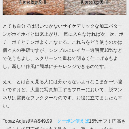
とても自分では思いつかないサイケデリックな加工パター
ンがホイホイと出来上がり、 気に入らなければ次、次、ポ
チ、ポチとテンポよくこなせる。これらをどう使うのかは
個々人の手癖ですが、シンプルにレイヤー透明度10%など
で使うもよし、スクリーンで重ねて明るく仕上げるもよ
し。新しい作風に簡単にチャレンジできるのです。
ええ、とは言え見る人には分からないようなこまか〜い違
いですけど。大量に写真加工するフローにおいて、脱マン
ネリは需要なファクターなのです。お役に立てましたら幸
い。
Topaz Adjust現在$49.99、
クーポン使えば
15%オフ！円高も