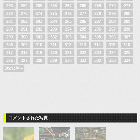
263
264
265
266
267
268
269
270
271
272
273
274
275
276
277
278
279
280
281
282
283
284
285
286
287
288
289
290
291
292
293
294
295
296
297
298
299
300
301
302
303
304
305
306
307
308
309
310
311
312
313
314
315
316
317
318
319
320
321
322
323
324
325
326
327
328
329
330
331
332
333
334
次の3件 »
コメントされた写真