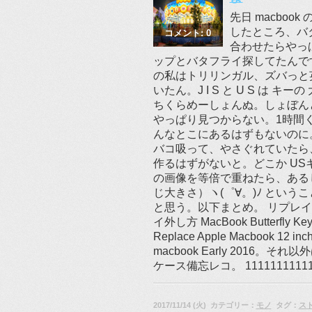
先日 macbo
したところ、バタ
コメント: 0
合わせたらやっ
ップとバタフライ探してたんで
の私はトリリンガル、ズバっと
いたん。J I S と U S は 
ちくらめーしょんぬ。しょぼん
やっぱり見つからない。1時間
んなとこにあるはずもないのに
バコ吸って、やさぐれていたら、
作るはずがないと。どこか US
の画像を等倍で重ねたら、あるじゃ
じ大きさ）ヽ(゜∀。)ﾉ という
と思う。以下まとめ。 リプレイスメント
イ外し方 MacBook Butterfly 
Replace Apple Macbook 12 i
macbook Early 201
ケース備忘レコ。 111111111
2017/11/14 (火) カテゴリー：
モノ
タグ：
ス