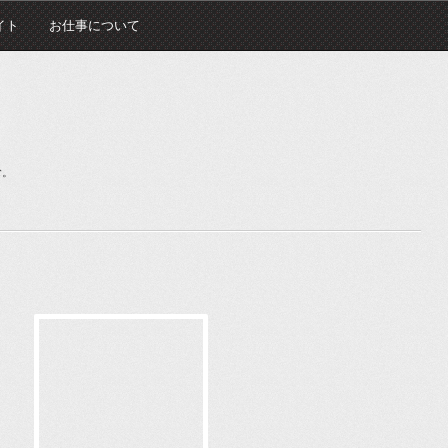
イト
お仕事について
む。