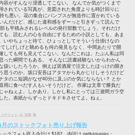
内容がすんなり浸透してこない。 なんでか気がつくまで
用されている写真が、意図された角度よりも時計回りに
気持ち悪い。花の集合にパンプスが無造作に置かれている
いんだけど、感じた違和感をずーっと引きずって読んで
万部も平積みされるレベルの発行部数でしょう。それだけ
ても、読む人の心を自由にするための小説としても、あま
。いやちょっと待て、ひょっとしてそういう仕掛けなの
させてしげしげと眺めるも何の発見もなく、中間あたりで開
瞰しても何も見えてこない。なんだこれは。たぶん私は同
思った瞬間でもある。 そんなに読書経験ないからわかん
な扱いしたろうか。例えば居酒屋で注文したほっけの開き
う思うのか。坂口安吾はアタマから丸かじりしそうだけど
ナタのニ短調がなぜ40分に及ぶのか気にならない？ とか
器用に食べだす人もいそうだけど。 作家は文章で勝負だ
じゃねぇよ。しかあり。しかし私にとっては三遊間ガラ空
した。表紙からずっとドキドキさせてよ。ねぇ。
トックフォト
,
山
,
沼津
,
海
月、4月のストックフォト売り上げ報告
ックフォト収入合計は $182。内訳は gettyimages：