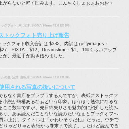
上がらないと軽く凹みます。こんちくしょぉぉおおおヽ
トックフォト
,
木
,
沼津
,
SIGMA 20mm F1.8 EX DG
月のストックフォト売り上げ報告
ックフォト収入合計は $383。内訳は gettyimages：
ia：$27、PIXTA：$12、Dreamstime：$1。 1年くらいアップ
たが、最近手が動き始めました。
ラシの裏
,
沼津
,
自転車
,
SIGMA 20mm F1.8 EX DG
使用される写真の扱いについて
でもなく書店をブラブラするんですが、表紙にストックフ
る小説が結構あるなぁという印象。ほうほう勉強になるな
るここ数年ですが、先日綿矢りさを魅力的に紹介した読み
あり、あぁ読んだことないな読みたいなぁとブックオフへ
買い上げ。タイトルは『かわいそうだね』だった。ウチで
どりゃどりゃと表紙から巻末まで読了。したけど読んでる