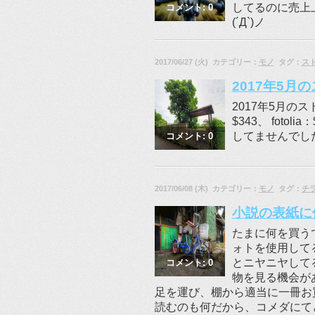
してるのに売上
コメント: 0
(´Д`)ノ
2017/06/27 (火) カテゴリー：
モノ
タグ：
ス
2017年5
2017年5月のスト
$343、 fotol
してませんでし
コメント: 0
2017/06/08 (木) カテゴリー：
モノ
タグ：
チ
小説の表紙に
たまに何を買う
ォトを使用して
とニヤニヤして
コメント: 0
物を見る機会が
足を運び、棚から適当に一冊お
読むのも何だから、コメダにて