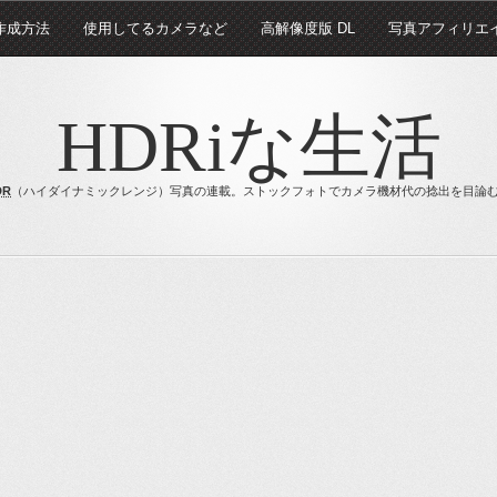
 作成方法
使用してるカメラなど
高解像度版 DL
写真アフィリエ
HDRiな生活
DR
（ハイダイナミックレンジ）写真の連載。ストックフォトでカメラ機材代の捻出を目論