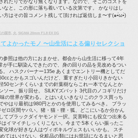
されたりでかなり無くなります。なので、そこのコストを
いなと。この形に落ち着いている次第です。 かなりはし
はその旨コメント残して頂ければ返信しま〜す(๑•́ω•̀)
豆の国市
,
火
,
SIGMA 20mm F1.8 EX DG
買ってよかったモノ 〜山生活による偏りセレクショ
の参照は他の方におまかせ。都会から山生活に移って4年
常が手に馴染んできたので、身の回りの品を見改めるつい
。 ハスクバーナー135e あくまでエントリー機としてだ
60ccとかもスゴいんだけど、重すぎたり小回りきかない
径50センチくらいまでの針葉樹ならこれ一本でなんとか
ソー。振り回せ。 SILKYズバット 3代目のノコギリだけ
切れ味の世界が変わる。とはいえいきなりこのクラス買っち
やはり最初は980円とかのを使用してみるべき。 ブラッ
マジゼロ区間ヤバい。猪・猫・狸・狐、どこにいるか分かん
してブラックダイヤモンド一択。災害時にも役立つ出来る
産の斧はイマイチしっくりこない。今まで 5本くらい振ったこ
変化球が好きな人はヴィポキルヴェスもいいかも。 スチ
舐めてはいけない。化粧品の類にはお世話になるまいと思