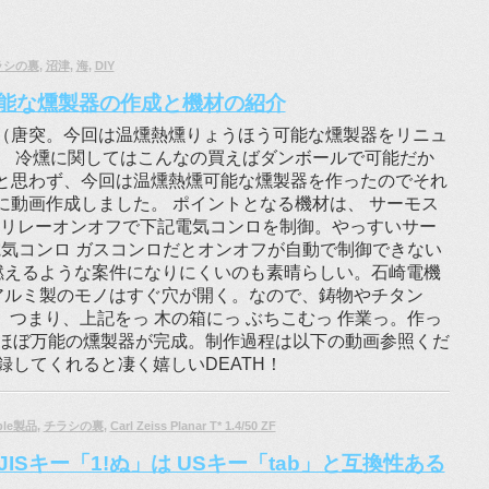
ラシの裏
,
沼津
,
海
,
DIY
能な燻製器の作成と機材の紹介
（唐突。今回は温燻熱燻りょうほう可能な燻製器をリニュ
。 冷燻に関してはこんなの買えばダンボールで可能だか
と思わず、今回は温燻熱燻可能な燻製器を作ったのでそれ
に動画作成しました。 ポイントとなる機材は、 サーモス
、リレーオンオフで下記電気コンロを制御。やっすいサー
。 電気コンロ ガスコンロだとオンオフが自動で制御できない
燃えるような案件になりにくいのも素晴らしい。石崎電機
 アルミ製のモノはすぐ穴が開く。なので、鋳物やチタン
。つまり、上記をっ 木の箱にっ ぶちこむっ 作業っ。作っ
ほぼ万能の燻製器が完成。制作過程は以下の動画参照くだ
してくれると凄く嬉しいDEATH！
ple製品
,
チラシの裏
,
Carl Zeiss Planar T* 1.4/50 ZF
の JISキー「1!ぬ」は USキー「tab」と互換性ある