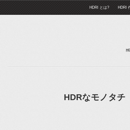
HDRI とは?
HDRI
H
HDRなモノタチ