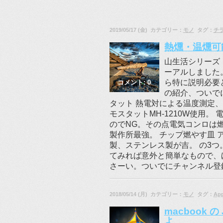
2019/05/17 (金) カテゴリー：
モノ
タグ：
チ
熱燻・温燻可
山生活シリーズ
ーアルしました
ら特に説明必要
コメント: 0
の紹介、ついで
タット 熱電対による温度測定
モスタットMH-1210W使用
のでNG。その点電気コンロは
製作所最強。 チップ燃やす皿
製、ステンレス製が吉。 の3つ
てみれば意外と簡単なもので、
さーい。ついでにチャンネル登録
2018/05/14 (月) カテゴリー：
モノ
タグ：
Ap
macbook 
よ