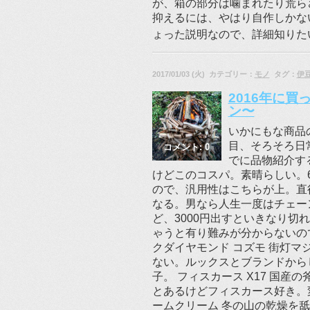
が、箱の部分は噛まれたり荒ら
抑えるには、やはり自作しかな
ょった説明なので、詳細知りたい方
2017/01/03 (火) カテゴリー：
モノ
タグ：
伊
2016年に
ン〜
いかにもな商品
目、そろそろ日
コメント: 0
でに品物紹介する
けどこのコスパ。素晴らしい。
ので、汎用性はこちらが上。直
なる。男なら人生一度はチェーン
ど、3000円出すといきなり
ゃうと有り難みが分からないので
クダイヤモンド コズモ 街灯
ない。ルックスとブランドから
子。 フィスカース X17 国
とあるけどフィスカース好き。
ームクリーム 冬の山の乾燥を