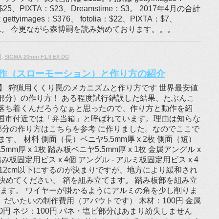
ia：$25、PIXTA：$23、Dreamstime：$3。 2017年4月の合計
ettyimages：$376、 fotolia：$22、PIXTA：$7、
me：$1。 今更ながら森博嗣を読み始めております。。。
猟
,
SIGMA 20mm F1.8 EX DG
作（スローモーション）と作り方の紹介
6追記】 狩猟用くくり罠のメカニズムと作り方です 世界最安値
部分）の作り方！ ある程度試行錯誤した結果、たぶんこ
落ち着くんだろうなぁと思ったので、作り方と動作を紹
国市付近では「弁当箱」と呼ばれています。理由は知らな
部分の作り方はこちらを参考 に作りました。なのでここで
。 材料 側面（長）ベニヤ5.5mm厚 x 2枚 側面（短）
.5mm厚 x 1枚 踏み板ベニヤ5.5mm厚 x 1枚 金属アングル x
 踏み板固定用ビス x 4個 アングル - アルミ板固定用ビス x 4
直径12cm以下にするのが決まりですが、地方により緩和され
決めてください。 箱を組み立てます。 踏み板部を組み立
げます。 ワイヤーが掛かるようにアルミの角を少し削りま
 だいたいの制作費用（アバウトです） 木材：100円 金属
00円 ネジ：100円 バネ・塩ビ部分はあまり紛失しません