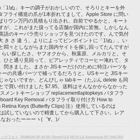
ok の「1!ぬ」キーの調子がおかしいので、そろりとキーを外
フライ構造の爪が1本折れてまして。Apple Store に問い
ぱりウン万円の見積もり出され、自前でやるかと。キート
すが、これがまた扱ってる店舗が国内に皆無。しかしなん
英語のキーバラ売りショップを見つけたのです。んで気付
キーの 大 き さ 違 う。よりによってピンポイントに「1!ぬ」。い
と悶々としながらまた国内サイトを探し回ってたんですが
くらい探したさ。ヤフオクから、秋葉原、メルカリと。そ
。ひと通り見回って、ビアレッティでコーヒー淹れて、タ
閃きました。まさか JISキーだけのために特注パーツを
キーの共通パーツで補ってるだろうと。USキーと JISキー
ないですか、どんぴしゃ tabキー（たぶん delete も同
ことで買い付けました $7.95。送料はそんなかからなかった
キーショップ replacementlaptopkeys バタフラ
Keyboard Key Removal バタフライ取り付け方 How to
nch Retina Keys (Butterfly Clips) 注）使用しているのは
6。それ以外は試していないので精査してから購入して下さい。レア
11なおったーーーヽ(゜∀。)ﾉ
トックフォト
,
TAMRON SP AF28-75mmF/2.8 XR Di LD Aspherical [IF] MACRO