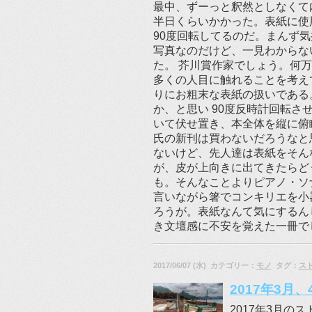
最中、ずーっと釈然としなくて
半日くらいかかった。表紙に使
90度回転してるのだ。まんず
写真なのだけど、一見わからな
た。 芥川賞作家でしょう。何
多くの人目に触れることを考え
りにお粗末な表紙の扱いである
か、と思い 90度反時計回転
いて伏せ置き、本全体を縦に俯
氏の新刊は買わないだろうなと
ないけど、先人達は表紙をそん
が、皮が上向きに出てきたらど
も。そんなことよりピアノ・ソ
言いながら箸でコンキリエを小
ろうが。表紙なんて気にするん
き文壇感に不安を覚えた一冊で
2017/06/07 (水) カテゴリー：
モノ
タグ：
ス
2017年3
2017年3月のスト