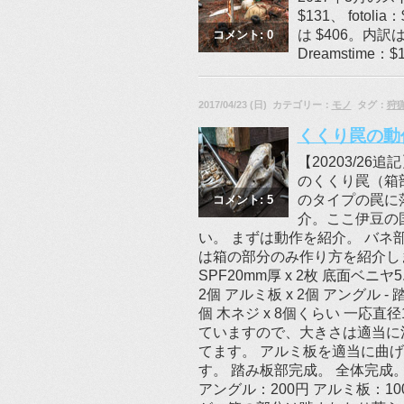
$131、 fotol
は $406。内訳は g
コメント: 0
Dreamsti
2017/04/23 (日) カテゴリー：
モノ
タグ：
狩
くくり罠の動
【20203/2
のくくり罠（箱
のタイプの罠に
コメント: 5
介。ここ伊豆の
い。 まずは動作を紹介。 バネ
は箱の部分のみ作り方を紹介します
SPF20mm厚 x 2枚 底面ベニヤ5
2個 アルミ板 x 2個 アングル -
個 木ネジ x 8個くらい 一応
ていますので、大きさは適当に
てます。 アルミ板を適当に曲
す。 踏み板部完成。 全体完成。
アングル：200円 アルミ板：1