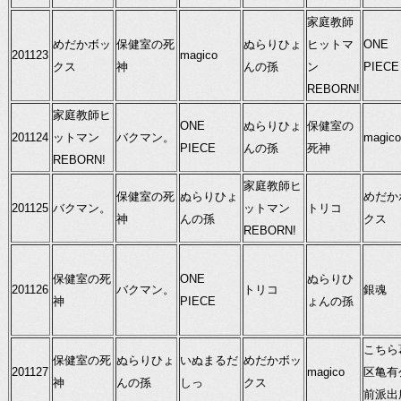
家庭教師
めだかボッ
保健室の死
ぬらりひょ
ヒットマ
ONE
201123
magico
クス
神
んの孫
ン
PIECE
REBORN!
家庭教師ヒ
ONE
ぬらりひょ
保健室の
201124
ットマン
バクマン。
magico
PIECE
んの孫
死神
REBORN!
家庭教師ヒ
保健室の死
ぬらりひょ
めだか
201125
バクマン。
ットマン
トリコ
神
んの孫
クス
REBORN!
保健室の死
ONE
ぬらりひ
201126
バクマン。
トリコ
銀魂
神
PIECE
ょんの孫
こちら
保健室の死
ぬらりひょ
いぬまるだ
めだかボッ
201127
magico
区亀有
神
んの孫
しっ
クス
前派出