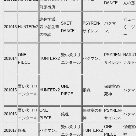
DANCE
んの孫
前派出所
詭弁学派、
ピュー
SKET
PSYREN-
バクマ
201013
HUNTERx2
四ツ谷先輩
く！ジ
DANCE
サイレン-
ン。
の怪談
ー
ONE
賢い犬リリ
PSYREN-
NARUT
201014
HUNTERx2
バクマン。
PIECE
エンタール
サイレン-
ナルト
賢い犬リリ
ONE
保健室の
201015
HUNTERx2
銀魂
バクマ
エンタール
PIECE
死神
賢い犬リリ
ONE
保健室の死
PSYREN-
201016
銀魂
バクマ
エンタール
PIECE
神
サイレン-
賢い犬リリ
ONE
保健室
201017
銀魂
バクマン。
HUNTERx2
エンタール
PIECE
神