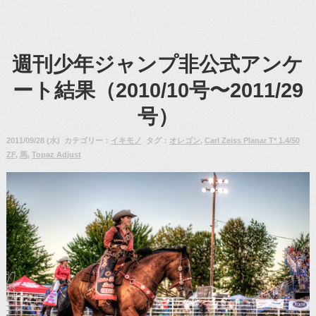
週刊少年ジャンプ非公式アンケ
ート結果（2010/10号〜2011/29
号）
2011/09/28 (水) カテゴリー：
イキモノ
タグ：
オレゴン
,
Carl Zeiss Planar T* 1.4/50
ZF
,
馬
,
Topaz Adjust