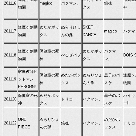
201116
magico
バクマン。
銀魂
物園
クス
神
逢魔ヶ刻動
めだかボッ
ぬらりひょ
SKET
201117
magico
バクマ
物園
クス
んの孫
DANCE
逢魔ヶ刻動
保健室の死
めだかボッ
バクマ
201118
べるぜバブ
DOIS 
物園
神
クス
ン。
家庭教師ヒ
保健室の死
めだかボッ
ぬらりひょ
黒子のバ
逢魔ヶ
201119
ットマン
神
クス
んの孫
スケ
物園
REBORN!
保健室の死
めだかボッ
黒子のバ
ハイキ
201120
トリコ
バクマン。
神
クス
スケ
ー!!
ONE
ぬらりひょ
めだかボ
201122
銀魂
バクマン。
トリコ
PIECE
んの孫
ックス