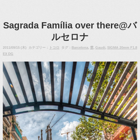
Sagrada Família over there@バ
ルセロナ
2011/09/15 (木) カテゴリー：
トコロ
タグ：
Barcelona
,
雲
,
Gaudi
,
SIGMA 20mm F1.8
EX DG