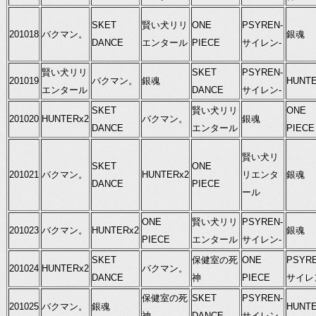
SKET
賢い犬リリ
ONE
PSYREN-
201018
バクマン。
銀魂
DANCE
エンタール
PIECE
サイレン-
賢い犬リリ
SKET
PSYREN-
201019
バクマン。
銀魂
HUNTE
エンタール
DANCE
サイレン-
SKET
賢い犬リリ
ONE
201020
HUNTERx2
バクマン。
銀魂
DANCE
エンタール
PIECE
賢い犬リ
SKET
ONE
201021
バクマン。
HUNTERx2
リエンタ
銀魂
DANCE
PIECE
ール
ONE
賢い犬リリ
PSYREN-
201023
バクマン。
HUNTERx2
銀魂
PIECE
エンタール
サイレン-
SKET
保健室の死
ONE
PSYRE
201024
HUNTERx2
バクマン。
DANCE
神
PIECE
サイレ
保健室の死
SKET
PSYREN-
201025
バクマン。
銀魂
HUNTE
神
DANCE
サイレン-