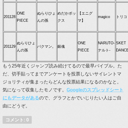
ONE
ぬらりひょ
めだかボッ
【エニグ
201128
magico
トリコ
PIECE
んの孫
クス
マ】
ぬらりひょ
ONE
NARUTO-
SKET
201129
バクマン。
銀魂
んの孫
PIECE
ナルト-
DANC
もう25年近くジャンプ読み続けてるので最早バイブル。た
だ、切手貼ってまでアンケートを投票しないサイレントマ
ジョリティが集まったらどんな投票結果になるのかなと。
気になって収集したモノです。
Googleのスプレッドシート
にもデータがある
ので、グラフとかでいじりたい人はご自
由にどうぞ。
コメント: 0