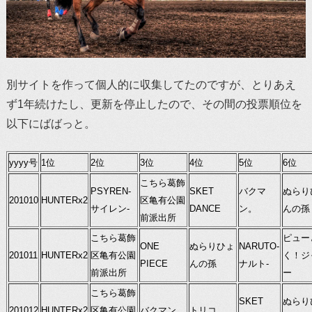
別サイトを作って個人的に収集してたのですが、とりあえ
ず1年続けたし、更新を停止したので、その間の投票順位を
以下にばばっと。
yyyy号
1位
2位
3位
4位
5位
6位
こちら葛飾
PSYREN-
SKET
バクマ
ぬらり
201010
HUNTERx2
区亀有公園
サイレン-
DANCE
ン。
んの孫
前派出所
こちら葛飾
ピュー
ONE
ぬらりひょ
NARUTO-
201011
HUNTERx2
区亀有公園
く！ジ
PIECE
んの孫
ナルト-
前派出所
ー
こちら葛飾
SKET
ぬらり
201012
HUNTERx2
区亀有公園
バクマン。
トリコ