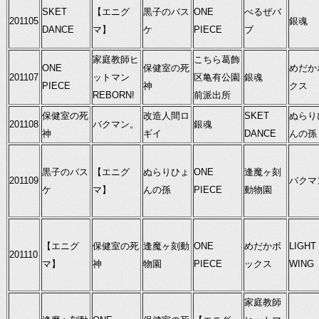
SKET
【エニグ
黒子のバス
ONE
べるぜバ
201105
銀魂
DANCE
マ】
ケ
PIECE
ブ
家庭教師ヒ
こちら葛飾
ONE
保健室の死
めだか
201107
ットマン
区亀有公園
銀魂
PIECE
神
クス
REBORN!
前派出所
保健室の死
改造人間ロ
SKET
ぬらり
201108
バクマン。
銀魂
神
ギイ
DANCE
んの孫
黒子のバス
【エニグ
ぬらりひょ
ONE
逢魔ヶ刻
201109
バクマ
ケ
マ】
んの孫
PIECE
動物園
【エニグ
保健室の死
逢魔ヶ刻動
ONE
めだかボ
LIGHT
201110
マ】
神
物園
PIECE
ックス
WING
家庭教師