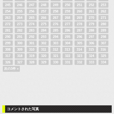
245
246
247
248
249
250
251
252
253
254
255
256
257
258
259
260
261
262
263
264
265
266
267
268
269
270
271
272
273
274
275
276
277
278
279
280
281
282
283
284
285
286
287
288
289
290
291
292
293
294
295
296
297
298
299
300
301
302
303
304
305
306
307
308
309
310
311
312
313
314
315
316
317
318
319
320
321
322
323
324
325
326
327
328
329
330
331
332
333
334
次の3件 »
コメントされた写真