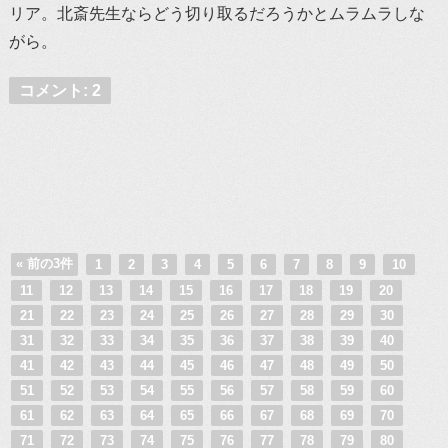
リア。北斎先生ならどう切り取るだろうかとムラムラしな
がら。
コメント: 2
« 前の3件
1
2
3
4
5
6
7
8
9
10
11
12
13
14
15
16
17
18
19
20
21
22
23
24
25
26
27
28
29
30
31
32
33
34
35
36
37
38
39
40
41
42
43
44
45
46
47
48
49
50
51
52
53
54
55
56
57
58
59
60
61
62
63
64
65
66
67
68
69
70
71
72
73
74
75
76
77
78
79
80