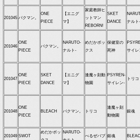
家庭教師ヒ
ONE
【エニグ
SKET
NARUT
201045
バクマン。
ットマン
PIECE
マ】
DANCE
ナルト
REBORN!
ONE
NARUTO-
めだかボッ
保健室の
PSYRE
201046
バクマン。
PIECE
ナルト-
クス
死神
サイレ
ONE
SKET
【エニグ
逢魔ヶ刻動
PSYREN-
201047
トリコ
PIECE
DANCE
マ】
物園
サイレン-
ONE
逢魔ヶ刻
201048
BLEACH
バクマン。
トリコ
銀魂
PIECE
動物園
めだかボッ
NARUTO-
201049
SWOT
べるぜバブ
銀魂
BLEA
クス
ナルト-