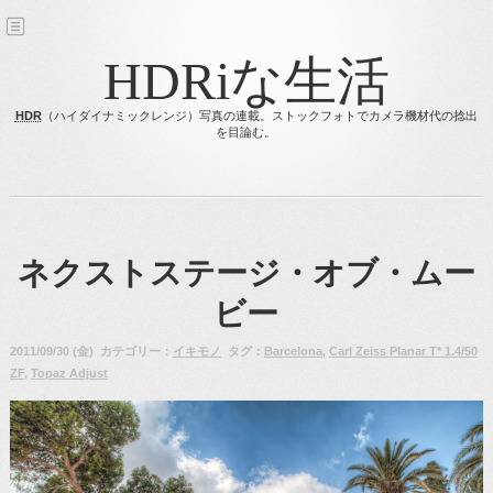
HDRiな生活
HDR
（ハイダイナミックレンジ）写真の連載。ストックフォトでカメラ機材代の捻出
を目論む。
ネクストステージ・オブ・ムー
ビー
2011/09/30 (金) カテゴリー：
イキモノ
タグ：
Barcelona
,
Carl Zeiss Planar T* 1.4/50
ZF
,
Topaz Adjust