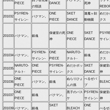
201031
四ツ谷先輩
バクマン。
ットマ
PIECE
DANCE
死神
の怪談
REBO
PSYREN-
ONE
SKET
逢魔ヶ刻
めだか
201032
バクマン。
サイレン-
PIECE
DANCE
動物園
クス
保健室の死
ONE
SKET
PSYRE
201033
バクマン。
銀魂
神
PIECE
DANCE
サイレ
PSYREN-
ONE
NARUTO-
めだか
201034
バクマン。
銀魂
サイレン-
PIECE
ナルト-
クス
NARUTO-
ONE
PSYREN-
めだかボッ
SKET
保健室
201035
ナルト-
PIECE
サイレン-
クス
DANCE
神
ONE
ぬらりひょ
べるぜバ
201036
バクマン。
銀魂
BLEA
PIECE
んの孫
ブ
ONE
黒子のバス
PSYREN-
保健室
201037
銀魂
バクマン。
PIECE
ケ
サイレン-
神
SKET
ONE
201039
バクマン。
銀魂
BLEACH
べるぜ