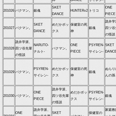
SKET
ONE
201026
バクマン。
銀魂
HUNTERx2
トリコ
DANCE
PIECE
詭弁学
SKET
めだかボッ
保健室の死
201027
バクマン。
銀魂
四ツ谷
DANCE
クス
神
の怪談
詭弁学派、
NARUTO-
ONE
PSYREN-
SKET
201028
四ツ谷先輩
バクマン。
ナルト-
PIECE
サイレン-
DANC
の怪談
PSYREN-
めだかボッ
保健室の死
ぬらり
201029
バクマン。
銀魂
サイレン-
クス
神
んの孫
詭弁学派、
ONE
めだかボッ
PSYREN-
201030
バクマン。
四ツ谷先輩
銀魂
PIECE
クス
サイレン-
の怪談
詭弁学派、
家庭教
ONE
SKET
保健室の