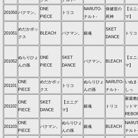
ONE
NARUTO-
保健室の
【エニ
201050
バクマン。
トリコ
PIECE
ナルト-
死神
マ】
めだかボッ
SKET
201051
BLEACH
バクマン。
銀魂
トリコ
クス
DANCE
ぬらりひょ
ONE
SKET
【エニ
201052
バクマン。
BLEACH
んの孫
PIECE
DANCE
マ】
ONE
めだかボッ
ぬらりひょ
NARUTO-
いぬま
201101
トリコ
PIECE
クス
んの孫
ナルト-
しっ
家庭教
ONE
SKET
【エニグ
201102
銀魂
トリコ
ットマ
PIECE
DANCE
マ】
REBO
ONE
ぬらりひょ
NARUT
201103
バクマン。
銀魂
BLEACH
PIECE
んの孫
ナルト