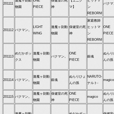
逢魔ヶ刻動
ONE
保健室の死
【エニグ
ヒットマ
201111
バクマ
物園
PIECE
神
マ】
ン
REBORN!
家庭教師
LIGHT
逢魔ヶ刻動
保健室の死
ヒットマ
ONE
201112
バクマン。
WING
物園
神
ン
PIECE
REBORN!
めだかボッ
逢魔ヶ刻動
ONE
ぬらり
201113
バクマン。
銀魂
クス
物園
PIECE
んの孫
逢魔ヶ刻動
ぬらりひょ
NARUTO-
201114
バクマン。
銀魂
magico
物園
んの孫
ナルト-
逢魔ヶ刻動
保健室の死
ONE
ぬらり
201115
バクマン。
magico
物園
神
PIECE
んの孫
逢魔ヶ刻動
めだかボッ
保健室