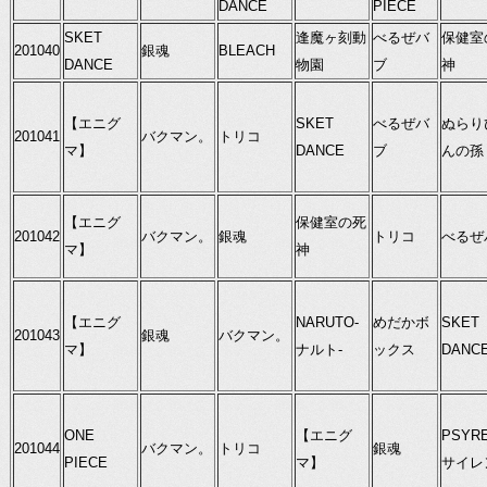
DANCE
PIECE
SKET
逢魔ヶ刻動
べるぜバ
保健室
201040
銀魂
BLEACH
DANCE
物園
ブ
神
【エニグ
SKET
べるぜバ
ぬらり
201041
バクマン。
トリコ
マ】
DANCE
ブ
んの孫
【エニグ
保健室の死
201042
バクマン。
銀魂
トリコ
べるぜ
マ】
神
【エニグ
NARUTO-
めだかボ
SKET
201043
銀魂
バクマン。
マ】
ナルト-
ックス
DANC
ONE
【エニグ
PSYRE
201044
バクマン。
トリコ
銀魂
PIECE
マ】
サイレ