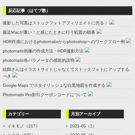
反応記事（はてブ数）
撮影した写真はストックフォトアフィリエイトに売る！
最近Macが重い！と感じたときに行う処置の順番
HDR作成におけるphotomatixからphotoshopへのワークフロー例
photomatix画像の作成方法・HDR撮影方法
photomatix各パラメータの感覚的説明
絵師さんはイラストサイトじゃなくてストックフォトにアップする
べき
Google Maps でスタイリッシュな白黒地図を作成する
Photomatix Pro割引クーポンコードについて
カテゴリー
月別アーカイブ
イキモノ（217）
2021-05（1）
トコロ（635）
2020-05（1）