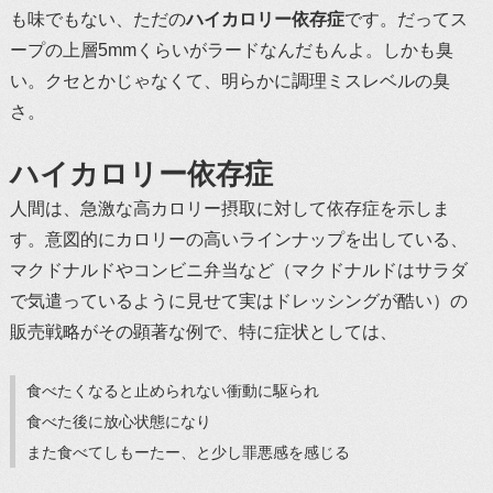
も味でもない、ただの
ハイカロリー依存症
です。だってス
ープの上層5mmくらいがラードなんだもんよ。しかも臭
い。クセとかじゃなくて、明らかに調理ミスレベルの臭
さ。
ハイカロリー依存症
人間は、急激な高カロリー摂取に対して依存症を示しま
す。意図的にカロリーの高いラインナップを出している、
マクドナルドやコンビニ弁当など（マクドナルドはサラダ
で気遣っているように見せて実はドレッシングが酷い）の
販売戦略がその顕著な例で、特に症状としては、
食べたくなると止められない衝動に駆られ
食べた後に放心状態になり
また食べてしもーたー、と少し罪悪感を感じる