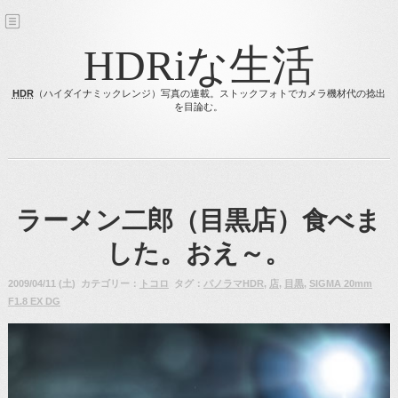
HDRiな生活
HDR
（ハイダイナミックレンジ）写真の連載。ストックフォトでカメラ機材代の捻出
を目論む。
ラーメン二郎（目黒店）食べま
した。おえ～。
2009/04/11 (土) カテゴリー：
トコロ
タグ：
パノラマHDR
,
店
,
目黒
,
SIGMA 20mm
F1.8 EX DG