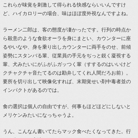
これらが味覚を刺激して得られる快感ならいいんですけ
ど、ハイカロリーの場合、味はほぼ度外視なんですよね。
ラーメン二郎は、客の態度が凄かったです。行列の時点か
ら殺意のような食欲オーラを身にまとい、カウンターに座
るやいなや、身を乗り出しカウンターに両手をのせ、前傾
姿勢にスタンバる輩、従業員の手元をぢっと鋭く凝視する
輩、犬みたいにがふがふガッつく輩（すするのはいいけど
クチャクチャ音たてるのは勘弁してくれ人間だろお前）。
要所を切り出して映像化すれば、末期覚せい剤中毒者並の
インパクトがあるのでは。
食の選択は個人の自由ですが、何事もほどほどにしないと
メリケンみたいになっちゃうよ。
うん、こんなん書いてたらマック食べたくなってきた。行