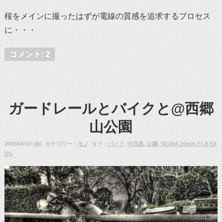
桜をメインに撮ったはずが電線の質感を追求するプロセス
に・・・
コメント: 2
ガードレールとバイクと@西郷
山公園
2009/04/10 (金) カテゴリー：
モノ
タグ：
バイク
,
中目黒
,
公園
,
SIGMA 20mm F1.8 EX
DG