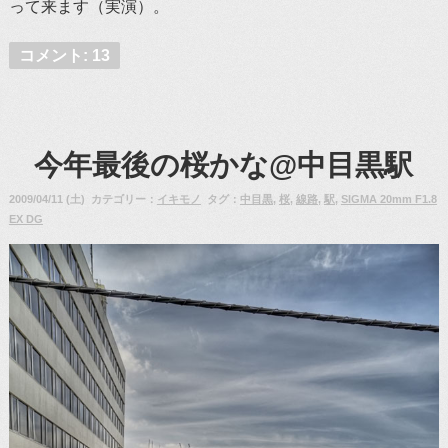
って来ます（実演）。
コメント: 13
今年最後の桜かな@中目黒駅
2009/04/11 (土) カテゴリー：
イキモノ
タグ：
中目黒
,
桜
,
線路
,
駅
,
SIGMA 20mm F1.8
EX DG