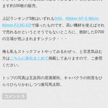
ます約100枚の販売。
上記ランキング3枚はいずれも
D40
、
Nikkor AF-S Micro
60mm F2.8G ED
で撮ったものです。高い機材を使えばそれ
で売れるかというとそうでもないところに、散財したD700
の立場が危ぶまれますシクシク・・・
俺も私もストックフォトやってみるわぜっ、と言意気込む
方は
こちらに各社まとめて
掲載してありますので、ご参照
ください。
トップの写真は五反田の居酒屋街。キャバクラの街宣をひ
らりひらりかわしつつ激写馬太郎。
コメント: 5