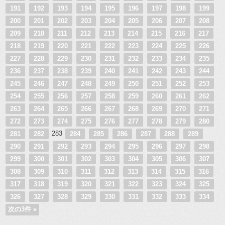
191
192
193
194
195
196
197
198
199
200
201
202
203
204
205
206
207
208
209
210
211
212
213
214
215
216
217
218
219
220
221
222
223
224
225
226
227
228
229
230
231
232
233
234
235
236
237
238
239
240
241
242
243
244
245
246
247
248
249
250
251
252
253
254
255
256
257
258
259
260
261
262
263
264
265
266
267
268
269
270
271
272
273
274
275
276
277
278
279
280
283
281
282
284
285
286
287
288
289
290
291
292
293
294
295
296
297
298
299
300
301
302
303
304
305
306
307
308
309
310
311
312
313
314
315
316
317
318
319
320
321
322
323
324
325
326
327
328
329
330
331
332
333
334
次の3件 »