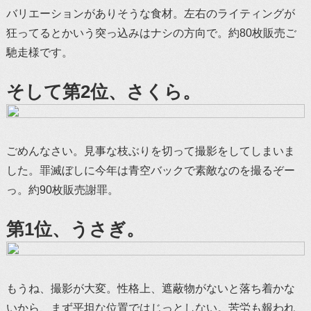
バリエーションがありそうな食材。左右のライティングが
狂ってるとかいう突っ込みはナシの方向で。約80枚販売ご
馳走様です。
そして第2位、さくら。
ごめんなさい。見事な枝ぶりを切って撮影をしてしまいま
した。罪滅ぼしに今年は青空バックで素敵なのを撮るぞー
っ。約90枚販売謝罪。
第1位、うさぎ。
もうね、撮影が大変。性格上、遮蔽物がないと落ち着かな
いから、まず平坦な位置ではじっとしない。苦労も報われ