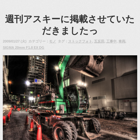
週刊アスキーに掲載させていた
だきましたっ
2009/01/27 (火) カテゴリー：
モノ
タグ：
ストックフォト
,
五反田
,
工事中
,
車両
,
SIGMA 20mm F1.8 EX DG