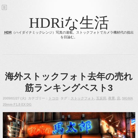
HDRiな生活
HDR
（ハイダイナミックレンジ）写真の連載。ストックフォトでカメラ機材代の捻出
を目論む。
海外ストックフォト去年の売れ
筋ランキングベスト3
2009/01/27 (火) カテゴリー：
トコロ
タグ：
ストックフォト
,
五反田
,
夜景
,
店
,
SIGMA
20mm F1.8 EX DG