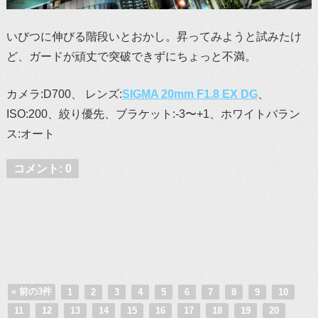
いびつに伸びる階段いとおかし。昇ってみようと試みたけ
ど、ガードが頑丈で突破できずにちょっと不満。
カメラ:D700、 レンズ:
SIGMA 20mm F1.8 EX DG
、
ISO:200、絞り優先、ブラケット:-3〜+1、ホワイトバラン
ス:オート
コメント: 0
« 前の3件
1
2
3
4
5
6
7
8
9
10
11
12
13
14
15
16
17
18
19
20