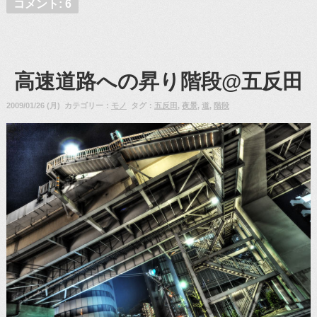
コメント: 6
高速道路への昇り階段@五反田
2009/01/26 (月) カテゴリー：
モノ
タグ：
五反田
,
夜景
,
道
,
階段