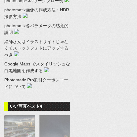
photoshopへのワークフロー例
photomatix画像の作成方法・HDR
撮影方法
photomatix各パラメータの感覚的
説明
絵師さんはイラストサイトじゃな
くてストックフォトにアップする
べき
Google Maps でスタイリッシュな
白黒地図を作成する
Photomatix Pro割引クーポンコー
ドについて
いい写真ベスト4