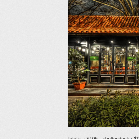
fotolia：$105、shutterstock