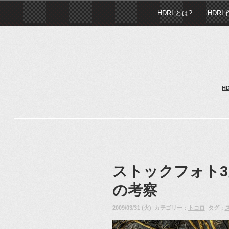
HDRI とは?
HDRI
H
ストックフォト3
の考察
2009/03/31 (火) カテゴリー：
トコロ
タグ：