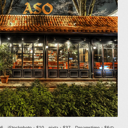
：$96、iStockphoto：$10、pixta：$37、Dreamstime：$6の