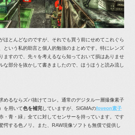
がほとんどなのですが、それでも買う前にせめてこれぐら
、という私的助言と個人的勉強のまとめです。特にレンズ
りますので、先々を考えるなら知っておいて損はありませ
ルな部分を抜かして書きましたので、ほうほうと読み流し
求めるならズバ抜けてコレ。通常のデジタル一層撮像素子
）を用いて
色を補完
していますが、SIGMAの
foveon素子
赤・青・緑」全てに対してセンサーを持っています。です
驚愕する色ノリ。また、RAW現像ソフトも無償で提供し