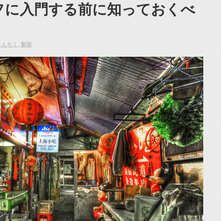
フに入門する前に知っておくべ
うんちく
,
新宿