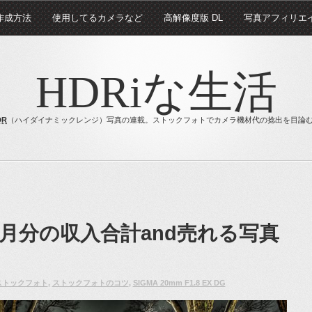
 作成方法
使用してるカメラなど
高解像度版 DL
写真アフィリエ
HDRiな生活
DR
（ハイダイナミックレンジ）写真の連載。ストックフォトでカメラ機材代の捻出を目論
月分の収入合計and売れる写真
ストックフォト
,
ストックフォトのコツ
,
SIGMA 20mm F1.8 EX DG