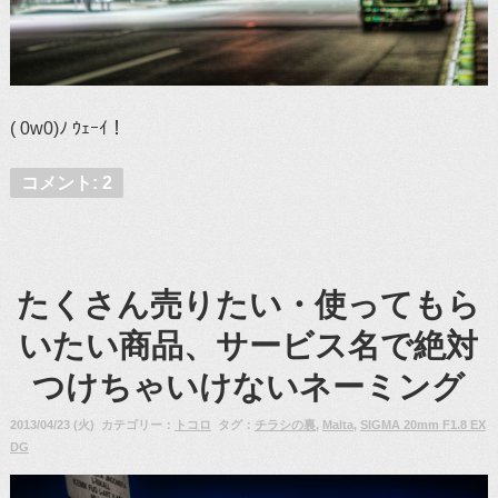
( 0w0)ﾉ ｳｪｰｲ！
コメント: 2
たくさん売りたい・使ってもら
いたい商品、サービス名で絶対
つけちゃいけないネーミング
2013/04/23 (火) カテゴリー：
トコロ
タグ：
チラシの裏
,
Malta
,
SIGMA 20mm F1.8 EX
DG