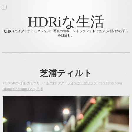
HDRiな生活
HDR
（ハイダイナミックレンジ）写真の連載。ストックフォトでカメラ機材代の捻出
を目論む。
芝浦ティルト
2013/04/28 (日) カテゴリー：
トコロ
タグ：
レインボーブリッジ
,
Carl Zeiss Jena
Biometar 80mm F2.8
,
芝浦