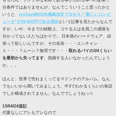
分条件ではありませんが、なんでこういうこと思ったかと
いうと、
enchantMOON価格決定プロセス / "新しいコンピ
ュータ"が39,800円である理由
という記事を見たからなんで
すが、いや、今までの経験上、コケる人は全員この感覚を
分かってない人たちばかりで。 日本発のハードウェア、頑
張って欲しいんですが、その名前・・・エンチャン
ト・・・？ムーン？無理です・・・
取れるパイの3/4くらい
を最初から失ってます
。指摘する人いなかったんでしょう
か。。。
ほんと、世界で売れまくってるマドンナのアルバム、なん
でもいいから聞いてみましょう。中3でわかるくらいの単語
でしか構成されてません。なんででしょうねっ☆
13/04/24追記
代案なしにアレもアレなので