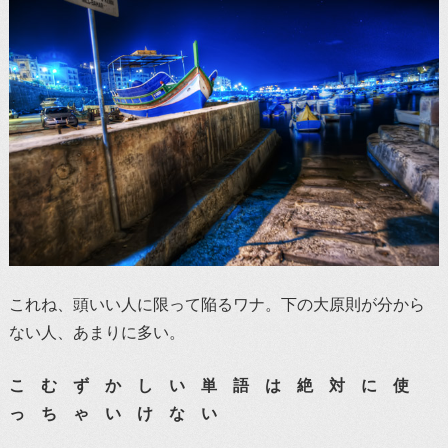
これね、頭いい人に限って陥るワナ。下の大原則が分から
ない人、あまりに多い。
こ む ず か し い 単 語 は 絶 対 に 使
っ ち ゃ い け な い