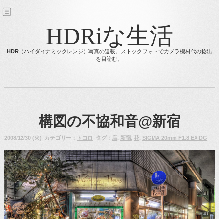
HDRiな生活
HDR
（ハイダイナミックレンジ）写真の連載。ストックフォトでカメラ機材代の捻出
を目論む。
構図の不協和音@新宿
2008/12/30 (火) カテゴリー：
トコロ
タグ：
店
,
新宿
,
花
,
SIGMA 20mm F1.8 EX DG