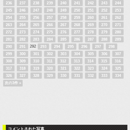
236
237
238
239
240
241
242
243
244
245
246
247
248
249
250
251
252
253
254
255
256
257
258
259
260
261
262
263
264
265
266
267
268
269
270
271
272
273
274
275
276
277
278
279
280
281
282
283
284
285
286
287
288
289
292
290
291
293
294
295
296
297
298
299
300
301
302
303
304
305
306
307
308
309
310
311
312
313
314
315
316
317
318
319
320
321
322
323
324
325
326
327
328
329
330
331
332
333
334
次の3件 »
コメントされた写真