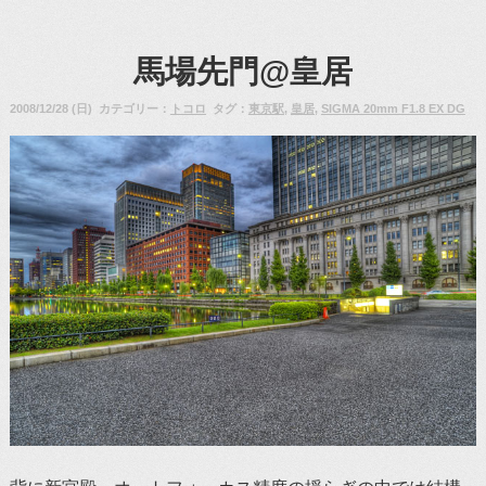
馬場先門@皇居
2008/12/28 (日) カテゴリー：
トコロ
タグ：
東京駅
,
皇居
,
SIGMA 20mm F1.8 EX DG