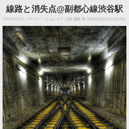
線路と消失点@副都心線渋谷駅
2008/12/29 (月) カテゴリー：
トコロ
タグ：
渋谷
,
線路
,
駅
,
SIGMA 20mm F1.8 EX DG