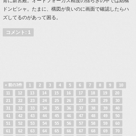
背に新宮殿。オートフォーカス精度の揺らぎの中では結構
ドンピシャ。たまに、構図が良いのに画面で確認したらハ
ズしてるのがあって困る。
コメント: 1
« 前の3件
1
2
3
4
5
6
7
8
9
10
11
12
13
14
15
16
17
18
19
20
21
22
23
24
25
26
27
28
29
30
31
32
33
34
35
36
37
38
39
40
41
42
43
44
45
46
47
48
49
50
51
52
53
54
55
56
57
58
59
60
61
62
63
64
65
66
67
68
69
70