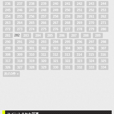
236
237
238
239
240
241
242
243
244
245
246
247
248
249
250
251
252
253
254
255
256
257
258
259
260
261
262
263
264
265
266
267
268
269
270
271
272
273
274
275
276
277
278
279
280
282
281
283
284
285
286
287
288
289
290
291
292
293
294
295
296
297
298
299
300
301
302
303
304
305
306
307
308
309
310
311
312
313
314
315
316
317
318
319
320
321
322
323
324
325
326
327
328
329
330
331
332
333
334
次の3件 »