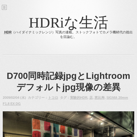
HDRiな生活
HDR
（ハイダイナミックレンジ）写真の連載。ストックフォトでカメラ機材代の捻出
を目論む。
D700同時記録jpgとLightroom
デフォルトjpg現像の差異
2009/02/04 (水) カテゴリー：
トコロ
タグ：
実験的HDR
,
店
,
恵比寿
,
SIGMA 20mm
F1.8 EX DG