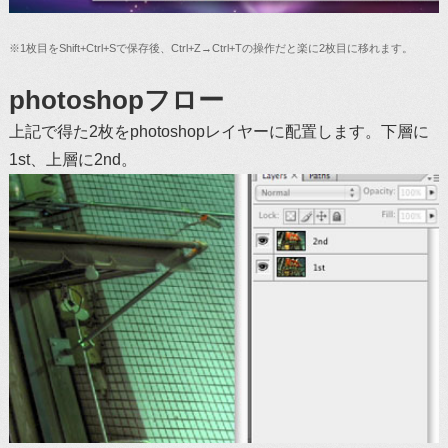
※1枚目をShift+Ctrl+Sで保存後、Ctrl+Z→Ctrl+Tの操作だと楽に2枚目に移れます。
photoshopフロー
上記で得た2枚をphotoshopレイヤーに配置します。下層に
1st、上層に2nd。