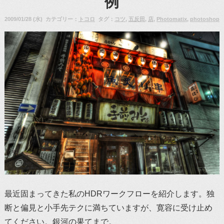
例
2009/01/28 (水) カテゴリー：
トコロ
タグ：
コツ
,
五反田
,
店
,
Photomatix
,
photoshop
最近固まってきた私のHDRワークフローを紹介します。独
断と偏見と小手先テクに満ちていますが、寛容に受け止め
てください。銀河の果てまで。