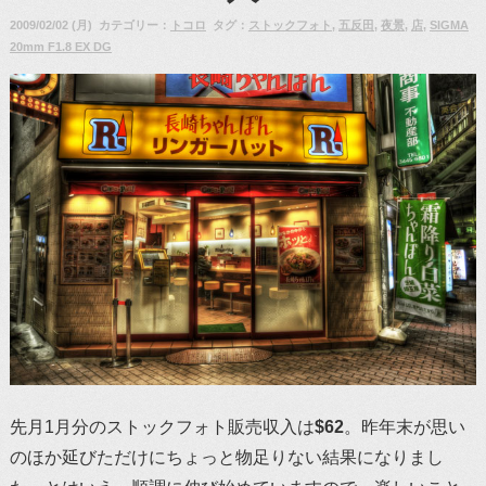
2009/02/02 (月) カテゴリー：
トコロ
タグ：
ストックフォト
,
五反田
,
夜景
,
店
,
SIGMA
20mm F1.8 EX DG
先月1月分のストックフォト販売収入は
$62
。昨年末が思い
のほか延びただけにちょっと物足りない結果になりまし