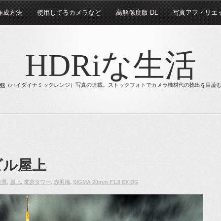
 作成方法
使用してるカメラなど
高解像度版 DL
写真アフィリエ
HDRiな生活
DR
（ハイダイナミックレンジ）写真の連載。ストックフォトでカメラ機材代の捻出を目論
ビル屋上
夜景
,
屋上
,
東京タワー
,
赤羽橋
,
SIGMA 20mm F1.8 EX DG