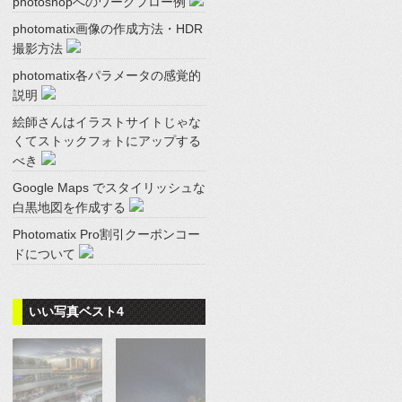
photoshopへのワークフロー例
photomatix画像の作成方法・HDR
撮影方法
photomatix各パラメータの感覚的
説明
絵師さんはイラストサイトじゃな
くてストックフォトにアップする
べき
Google Maps でスタイリッシュな
白黒地図を作成する
Photomatix Pro割引クーポンコー
ドについて
いい写真ベスト4