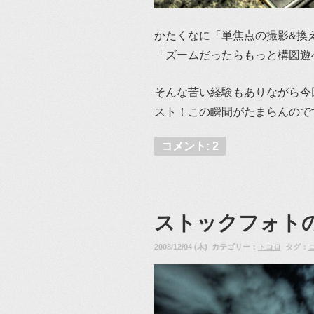
かたくなに「単焦点の撮影&換
「ズームだったらもっと構図遊
そんな苦い経験もありながら今
スト！この瞬間がたまらんので
コメント: 2
ストックフォトの
2008/12/04 (木) カテゴリー：
トコロ
タグ：