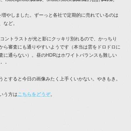
を増やしました。ずーっと各社で定期的に売れているのは
、など。
ルコントラストが光と影にクッキリ別れるので、かっちり
から審査にも通りやすいようです（本当は雲をドロドロに
査に通らない）。昼のHDRはホワイトバランスも難しい
・・
うとすると今日の画像みたく上手くいかない。やきもき。
いう方は
こちらをどうぞ
。