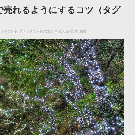
で売れるようにするコツ（タグ
トックフォト
,
ストックフォトのコツ
,
ネオン
,
新宿
,
木
,
電飾