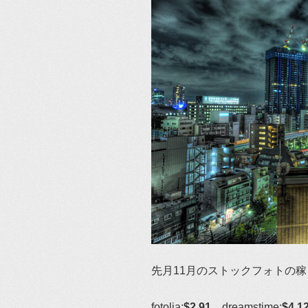
先月11月のストックフォトの
fotolia:
$2.91
、dreamstime:
$4.1