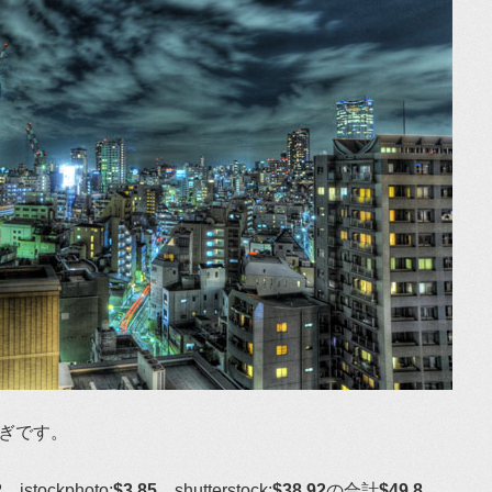
稼ぎです。
2
、istockphoto:
$3.85
、shutterstock:
$38.92
の合計
$49.8
。