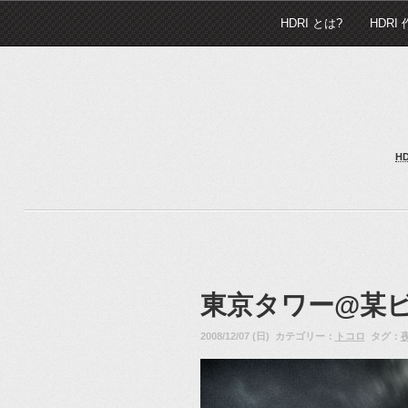
HDRI とは?
HDRI
H
東京タワー@某
2008/12/07 (日) カテゴリー：
トコロ
タグ：