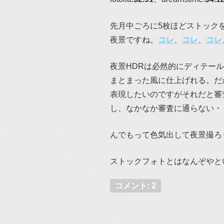
先月中ごろに5枚ほどストック
夜景ですね。
コレ
、
コレ
、
コレ
夜景HDRは必然的にディテー
まとまった風に仕上げれる。だ
表現したいのですがそれだと審
し、なかなか審査に通らない・
んでもって色気出して夜景撮ろ
ストックフォトとはなんぞやと
コメント: 2