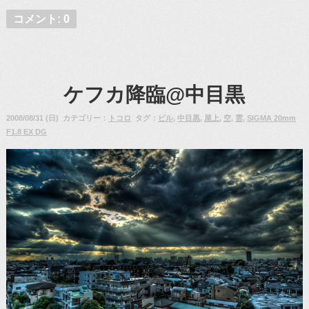
コメント: 0
ケフカ降臨@中目黒
2008/08/31 (日) カテゴリー：
トコロ
タグ：
ビル
,
中目黒
,
屋上
,
空
,
雲
,
SIGMA 20mm
F1.8 EX DG