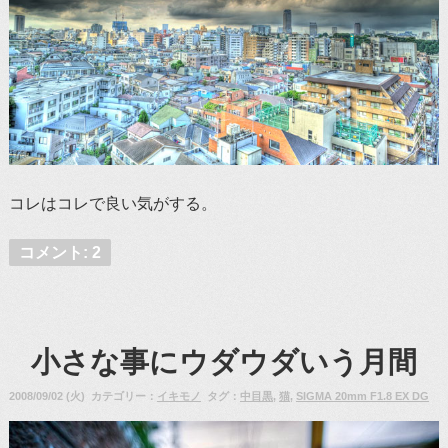
コレはコレで良い気がする。
コメント: 2
小さな事にウダウダいう月間
2008/09/02 (火) カテゴリー：
イキモノ
タグ：
中目黒
,
猫
,
SIGMA 20mm F1.8 EX DG