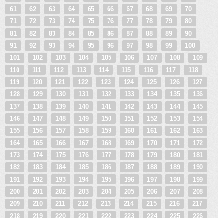
61
62
63
64
65
66
67
68
69
70
71
72
73
74
75
76
77
78
79
80
81
82
83
84
85
86
87
88
89
90
91
92
93
94
95
96
97
98
99
100
101
102
103
104
105
106
107
108
109
110
111
112
113
114
115
116
117
118
119
120
121
122
123
124
125
126
127
128
129
130
131
132
133
134
135
136
137
138
139
140
141
142
143
144
145
146
147
148
149
150
151
152
153
154
155
156
157
158
159
160
161
162
163
164
165
166
167
168
169
170
171
172
173
174
175
176
177
178
179
180
181
182
183
184
185
186
187
188
189
190
191
192
193
194
195
196
197
198
199
200
201
202
203
204
205
206
207
208
209
210
211
212
213
214
215
216
217
218
219
220
221
222
223
224
225
226