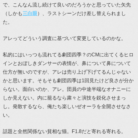
で、こんなん流し続けて良いのだろうかと思っていた矢先
（しかも
三白眼
）、ラストシーンだけ差し替えられまし
た。
アレってどういう調査に基づいて変更しているのかな。
私的にはいっつも流れてる劇団四季？のCMに出てくるヒロ
インとおぼしきダンサーの表情が、鼻について鼻について
仕方が無いのですが、アレは売り上げ下げてるんじゃない
かと思います。そもそも劇団四季は1回見たけど良さが分か
らない。面白いのか、アレ。団員の中途半端なオナニーに
しか見えない。内に籠るなら粛々と演技を鋭化させまっ
し。発散するなら、俺たち楽しいぜオーラを全開させなさ
い。
話題と全然関係ない貧相な猫。F1.8だと寄れる寄れる。