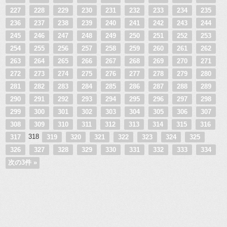
227
228
229
230
231
232
233
234
235
236
237
238
239
240
241
242
243
244
245
246
247
248
249
250
251
252
253
254
255
256
257
258
259
260
261
262
263
264
265
266
267
268
269
270
271
272
273
274
275
276
277
278
279
280
281
282
283
284
285
286
287
288
289
290
291
292
293
294
295
296
297
298
299
300
301
302
303
304
305
306
307
308
309
310
311
312
313
314
315
316
318
317
319
320
321
322
323
324
325
326
327
328
329
330
331
332
333
334
次の3件 »