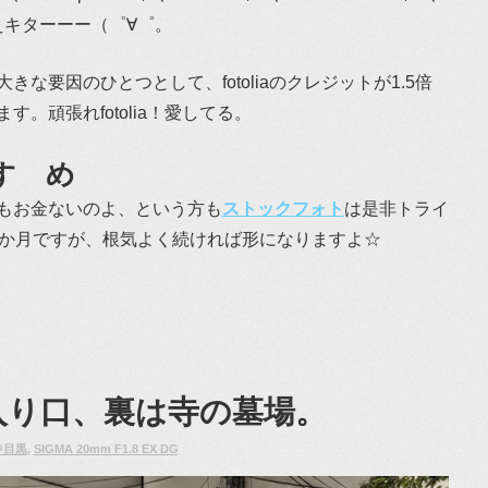
えキターーー（゜∀゜。
な要因のひとつとして、fotoliaのクレジットが1.5倍
。頑張れfotolia！愛してる。
すゝめ
もお金ないのよ、という方も
ストックフォト
は是非トライ
3か月ですが、根気よく続ければ形になりますよ☆
入り口、裏は寺の墓場。
中目黒
,
SIGMA 20mm F1.8 EX DG