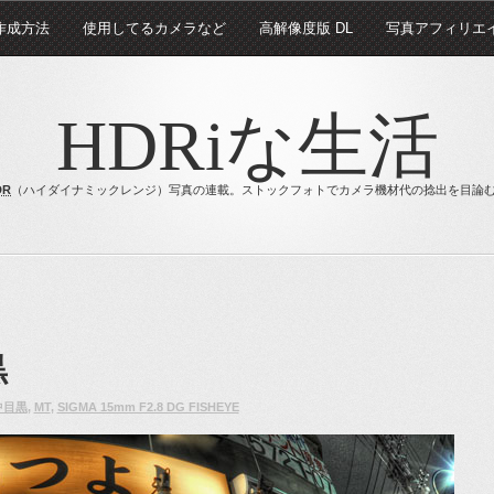
 作成方法
使用してるカメラなど
高解像度版 DL
写真アフィリエ
HDRiな生活
DR
（ハイダイナミックレンジ）写真の連載。ストックフォトでカメラ機材代の捻出を目論
黒
中目黒
,
MT
,
SIGMA 15mm F2.8 DG FISHEYE