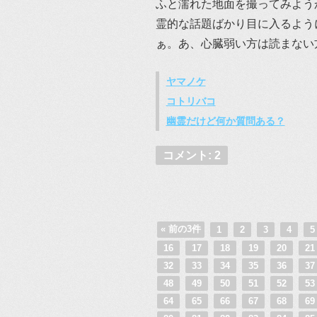
ふと濡れた地面を撮ってみよう
霊的な話題ばかり目に入るよう
ぁ。あ、心臓弱い方は読まない
ヤマノケ
コトリバコ
幽霊だけど何か質問ある？
コメント: 2
« 前の3件
1
2
3
4
16
17
18
19
20
2
32
33
34
35
36
3
48
49
50
51
52
5
64
65
66
67
68
6