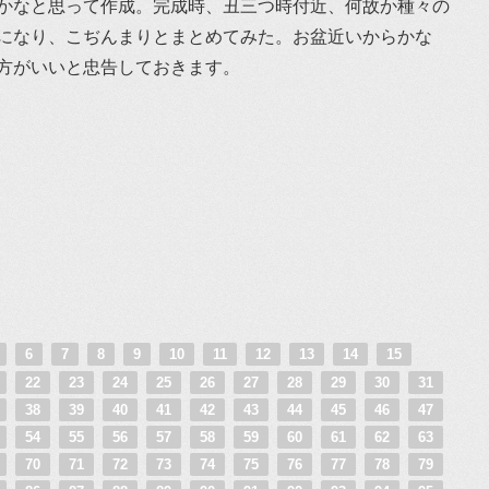
かなと思って作成。完成時、丑三つ時付近、何故か種々の
になり、こぢんまりとまとめてみた。お盆近いからかな
方がいいと忠告しておきます。
5
6
7
8
9
10
11
12
13
14
15
1
22
23
24
25
26
27
28
29
30
31
7
38
39
40
41
42
43
44
45
46
47
3
54
55
56
57
58
59
60
61
62
63
9
70
71
72
73
74
75
76
77
78
79