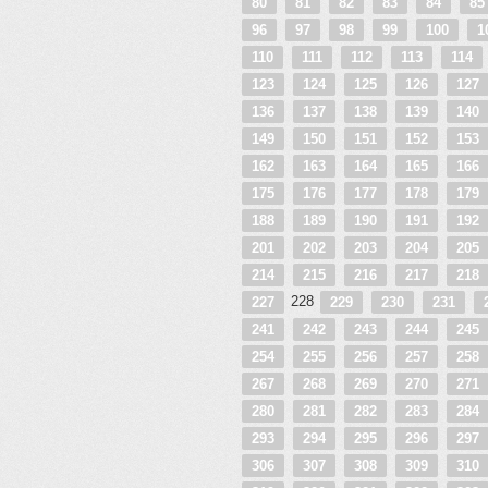
80
81
82
83
84
8
96
97
98
99
100
1
110
111
112
113
114
123
124
125
126
127
136
137
138
139
140
149
150
151
152
153
162
163
164
165
166
175
176
177
178
179
188
189
190
191
192
201
202
203
204
205
214
215
216
217
218
228
227
229
230
231
241
242
243
244
245
254
255
256
257
258
267
268
269
270
271
280
281
282
283
284
293
294
295
296
297
306
307
308
309
310