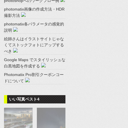
photoshopへのワークフロー例
photomatix画像の作成方法・HDR
撮影方法
photomatix各パラメータの感覚的
説明
絵師さんはイラストサイトじゃな
くてストックフォトにアップする
べき
Google Maps でスタイリッシュな
白黒地図を作成する
Photomatix Pro割引クーポンコー
ドについて
いい写真ベスト4