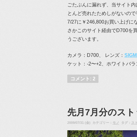
ごたぶんに漏れず、当サイト内
とんど売れたためしがないので半ば
7/27に￥246,800お買い
さかこのサイト経由でD700
うございます。
カメラ：D700、 レンズ：
SIGM
ケット：-2〜+2、ホワイトバ
コメント: 2
先月7月分のス
2009/07/31 (金) カテゴリー：
モノ
タグ：
ス