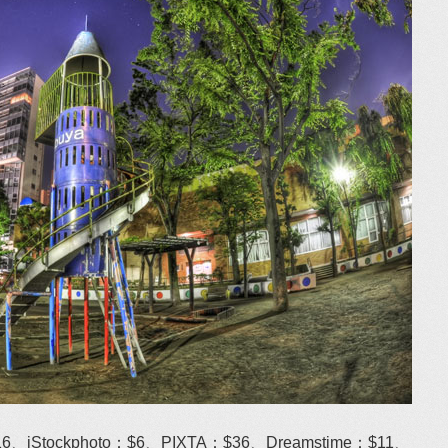
$216、iStockphoto：$6、PIXTA：$36、Dreamstime：$11、