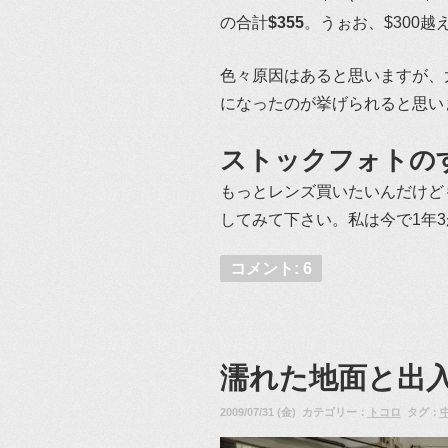
の合計
$355
。うぉお、$300越
色々原因はあると思いますが、大き
になったのが挙げられると思います
ストックフォトの
もっとレンズ買いたいんだけど
してみて下さい。私は今で1年
コメント: 6
濡れた地面と出
2009/07/31 (金) カテゴリー：
トコロ
タグ：