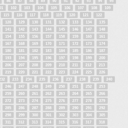
5
86
87
88
89
90
91
92
93
94
95
01
102
103
104
105
106
107
108
109
115
116
117
118
119
120
121
122
128
129
130
131
132
133
134
135
141
142
143
144
145
146
147
148
154
155
156
157
158
159
160
161
167
168
169
170
171
172
173
174
180
181
182
183
184
185
186
187
193
194
195
196
197
198
199
200
206
207
208
209
210
211
212
213
219
220
221
222
223
224
225
226
232
233
234
235
236
237
238
239
240
246
247
248
249
250
251
252
253
259
260
261
262
263
264
265
266
272
273
274
275
276
277
278
279
285
286
287
288
289
290
291
292
298
299
300
301
302
303
304
305
311
312
313
314
315
316
317
318