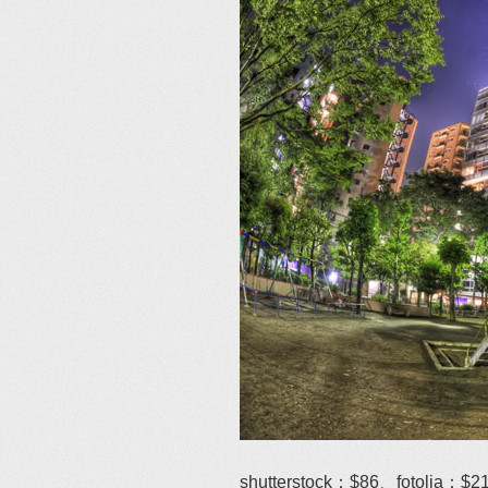
shutterstock：$86、fotolia：