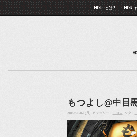
HDRI とは?
HDRI
H
もつよし@中目
2009/08/03 (月) カテゴリー：
トコロ
タグ：