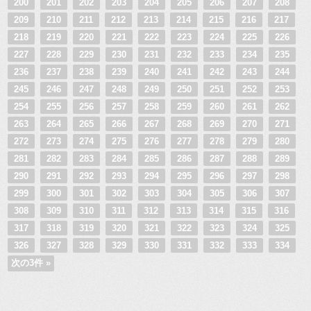
200
201
202
203
204
205
206
207
208
209
210
211
212
213
214
215
216
217
218
219
220
221
222
223
224
225
226
227
228
229
230
231
232
233
234
235
236
237
238
239
240
241
242
243
244
245
246
247
248
249
250
251
252
253
254
255
256
257
258
259
260
261
262
263
264
265
266
267
268
269
270
271
272
273
274
275
276
277
278
279
280
281
282
283
284
285
286
287
288
289
290
291
292
293
294
295
296
297
298
299
300
301
302
303
304
305
306
307
308
309
310
311
312
313
314
315
316
317
318
319
320
321
322
323
324
325
326
327
328
329
330
331
332
333
334
次の3件 »