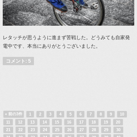
レタッチが思うように進まず苦戦した。どうみても自家発
電中です、本当にありがとうございました。
コメント: 5
« 前の3件
1
2
3
4
5
6
7
8
9
10
11
12
13
14
15
16
17
18
19
20
21
22
23
24
25
26
27
28
29
30