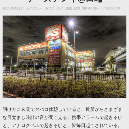
2010/05/12 (水) カテゴリー：
トコロ
タグ：
田端
,
虹環
,
SIGMA 20mm F1.8 EX DG
明け方に玄関でタバコ休憩していると、近所からさまざま
な目覚まし時計の音が聞こえる。携帯アラームで起きるひ
と、アナログベルで起きるひと。皆毎日起こされている。