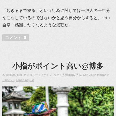
「起きるまで寝る」という行為に関しては一般人の一生分
をこなしているのではないかと思う自分からすると、つい
合掌・感謝したくなるような景聴だ。
コメント: 0
小指がポイント高い@博多
2010/05/09 (日) カテゴリー：
イキモノ
タグ：
人物HDR
,
博多
,
Carl Zeiss Planar T*
1.4/50 ZF
,
Topaz Adjust