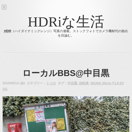
HDRiな生活
HDR
（ハイダイナミックレンジ）写真の連載。ストックフォトでカメラ機材代の捻出
を目論む。
ローカルBBS@中目黒
2010/05/14 (金) カテゴリー：
トコロ
タグ：
中目黒
,
自転車
,
SIGMA 20mm F1.8 EX
DG