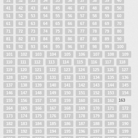
31
32
33
34
35
36
37
38
39
40
41
42
43
44
45
46
47
48
49
50
51
52
53
54
55
56
57
58
59
60
61
62
63
64
65
66
67
68
69
70
71
72
73
74
75
76
77
78
79
80
81
82
83
84
85
86
87
88
89
90
91
92
93
94
95
96
97
98
99
100
101
102
103
104
105
106
107
108
109
110
111
112
113
114
115
116
117
118
119
120
121
122
123
124
125
126
127
128
129
130
131
132
133
134
135
136
137
138
139
140
141
142
143
144
145
146
147
148
149
150
151
152
153
154
163
155
156
157
158
159
160
161
162
164
165
166
167
168
169
170
171
172
173
174
175
176
177
178
179
180
181
182
183
184
185
186
187
188
189
190
191
192
193
194
195
196
197
198
199