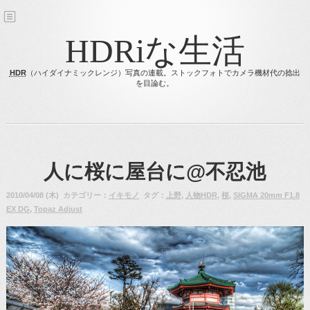
HDRiな生活
HDR
（ハイダイナミックレンジ）写真の連載。ストックフォトでカメラ機材代の捻出
を目論む。
人に桜に屋台に@不忍池
2010/04/08 (木) カテゴリー：
イキモノ
タグ：
上野
,
人物HDR
,
桜
,
SIGMA 20mm F1.8
EX DG
,
Topaz Adjust