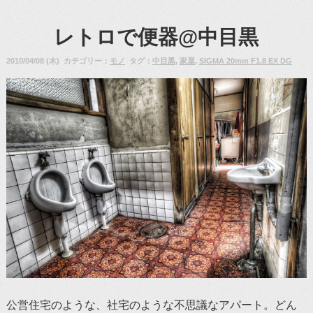
レトロで便器@中目黒
2010/04/08 (木) カテゴリー：
モノ
タグ：
中目黒
,
家屋
,
SIGMA 20mm F1.8 EX DG
公営住宅のような、社宅のような不思議なアパート。どん