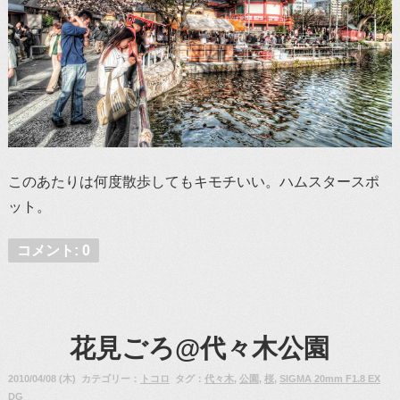
このあたりは何度散歩してもキモチいい。ハムスタースポ
ット。
コメント: 0
花見ごろ@代々木公園
2010/04/08 (木) カテゴリー：
トコロ
タグ：
代々木
,
公園
,
桜
,
SIGMA 20mm F1.8 EX
DG