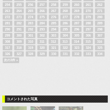
254
255
256
257
258
259
260
261
262
263
264
265
266
267
268
269
270
271
272
273
274
275
276
277
278
279
280
281
282
283
284
285
286
287
288
289
290
291
292
293
294
295
296
297
298
299
300
301
302
303
304
305
306
307
308
309
310
311
312
313
314
315
316
317
318
319
320
321
322
323
324
325
326
327
328
329
330
331
332
333
334
次の3件 »
コメントされた写真