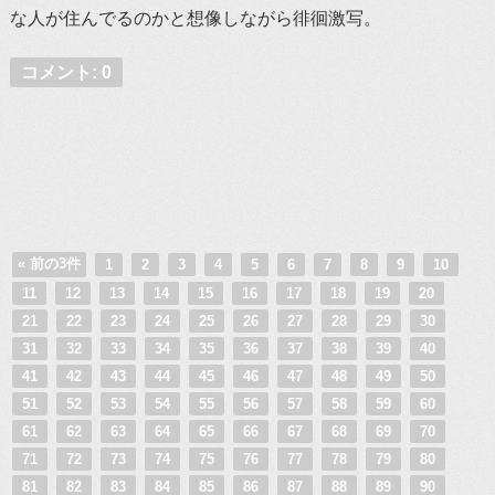
な人が住んでるのかと想像しながら徘徊激写。
コメント: 0
« 前の3件
1
2
3
4
5
6
7
8
9
10
11
12
13
14
15
16
17
18
19
20
21
22
23
24
25
26
27
28
29
30
31
32
33
34
35
36
37
38
39
40
41
42
43
44
45
46
47
48
49
50
51
52
53
54
55
56
57
58
59
60
61
62
63
64
65
66
67
68
69
70
71
72
73
74
75
76
77
78
79
80
81
82
83
84
85
86
87
88
89
90