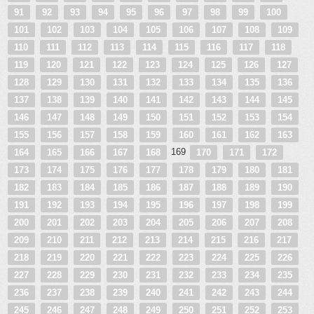
91
92
93
94
95
96
97
98
99
100
101
102
103
104
105
106
107
108
109
110
111
112
113
114
115
116
117
118
119
120
121
122
123
124
125
126
127
128
129
130
131
132
133
134
135
136
137
138
139
140
141
142
143
144
145
146
147
148
149
150
151
152
153
154
155
156
157
158
159
160
161
162
163
169
164
165
166
167
168
170
171
172
173
174
175
176
177
178
179
180
181
182
183
184
185
186
187
188
189
190
191
192
193
194
195
196
197
198
199
200
201
202
203
204
205
206
207
208
209
210
211
212
213
214
215
216
217
218
219
220
221
222
223
224
225
226
227
228
229
230
231
232
233
234
235
236
237
238
239
240
241
242
243
244
245
246
247
248
249
250
251
252
253