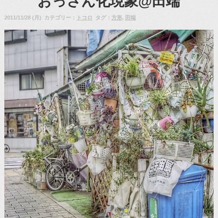
おっさん化現象@田端
2011/11/28 (月) カテゴリー：
トコロ
タグ：
方形
,
田端