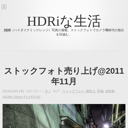
HDRiな生活
HDR
（ハイダイナミックレンジ）写真の連載。ストックフォトでカメラ機材代の捻出
を目論む。
ストックフォト売り上げ@2011
年11月
2011/12/01 (木) カテゴリー：
モノ
タグ：
ストックフォト
,
副収入
,
田端
,
自転車
,
SIGMA 20mm F1.8 EX DG