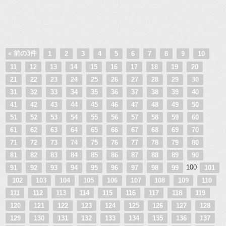
« 前の3件
1
2
3
4
5
6
7
8
9
10
11
12
13
14
15
16
17
18
19
20
21
22
23
24
25
26
27
28
29
30
31
32
33
34
35
36
37
38
39
40
41
42
43
44
45
46
47
48
49
50
51
52
53
54
55
56
57
58
59
60
61
62
63
64
65
66
67
68
69
70
71
72
73
74
75
76
77
78
79
80
81
82
83
84
85
86
87
88
89
90
100
91
92
93
94
95
96
97
98
99
101
102
103
104
105
106
107
108
109
110
111
112
113
114
115
116
117
118
119
120
121
122
123
124
125
126
127
128
129
130
131
132
133
134
135
136
137