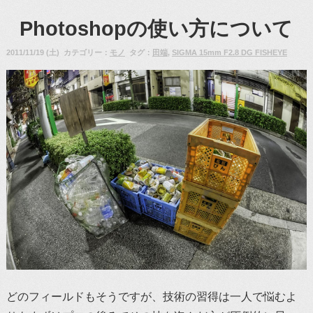
Photoshopの使い方について
2011/11/19 (土) カテゴリー：
モノ
タグ：
田端
,
SIGMA 15mm F2.8 DG FISHEYE
どのフィールドもそうですが、技術の習得は一人で悩むよ