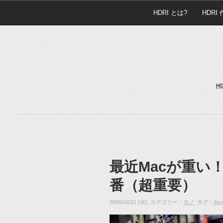
HDRI とは?
HDRI
H
最近Macが重い
番（超重要）
2009/10/21 (水) カテゴリー：
モノ
タグ：
Ap