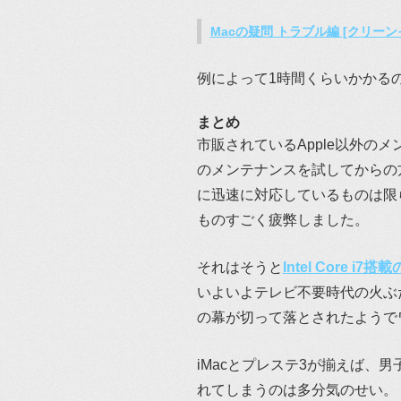
Macの疑問 トラブル編 [クリー
例によって1時間くらいかかる
まとめ
市販されているApple以外の
のメンテナンスを試してからの
に迅速に対応しているものは限
ものすごく疲弊しました。
それはそうと
Intel Core i7
いよいよテレビ不要時代の火ぶたが
の幕が切って落とされたようで
iMacとプレステ3が揃えば、
れてしまうのは多分気のせい。