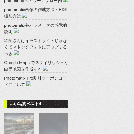
photoshopへのワークフロー例
photomatix画像の作成方法・HDR
撮影方法
photomatix各パラメータの感覚的
説明
絵師さんはイラストサイトじゃな
くてストックフォトにアップする
べき
Google Maps でスタイリッシュな
白黒地図を作成する
Photomatix Pro割引クーポンコー
ドについて
いい写真ベスト4