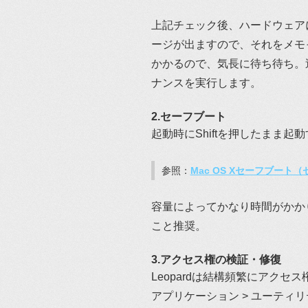
上記チェック後、ハードウェア
ージが出ますので、それをメモって
かかるので、気長に待ち待ち。
ナンスを実行します。
2.セーフブート
起動時にShiftを押したまま
参照：
Mac OS Xセーフブート
容量によってかなり時間がかか
こと推奨。
3.アクセス権の検証・修復
Leopardは結構頻繁にアクセ
アプリケーション > ユーティリ