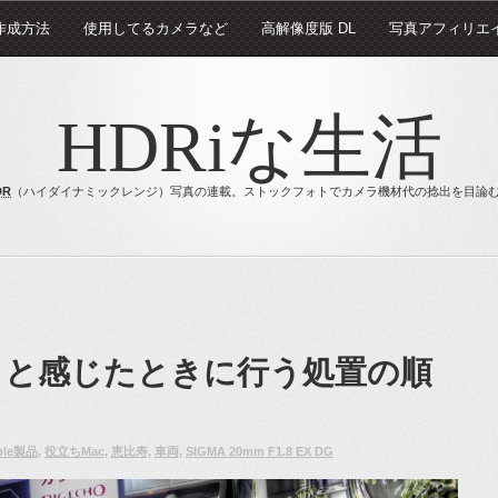
 作成方法
使用してるカメラなど
高解像度版 DL
写真アフィリエ
HDRiな生活
DR
（ハイダイナミックレンジ）写真の連載。ストックフォトでカメラ機材代の捻出を目論
！と感じたときに行う処置の順
ple製品
,
役立ちMac
,
恵比寿
,
車両
,
SIGMA 20mm F1.8 EX DG