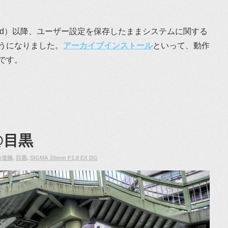
 Leopard）以降、ユーザー設定を保存したままシステムに関する
うになりました。
アーカイブインストール
といって、動作
です。
@目黒
歩道橋
,
目黒
,
SIGMA 20mm F1.8 EX DG