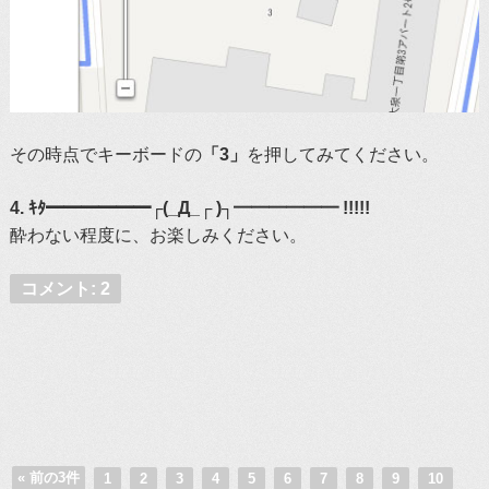
その時点でキーボードの
「3」
を押してみてください。
4. ｷﾀ━━━━━━┌(_Д_┌ )┐━━━━━━ !!!!!
酔わない程度に、お楽しみください。
コメント: 2
« 前の3件
1
2
3
4
5
6
7
8
9
10