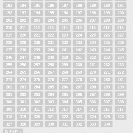
183
184
185
186
187
188
189
190
191
192
193
194
195
196
197
198
199
200
201
202
203
204
205
206
207
208
209
210
211
212
213
214
215
216
217
218
219
220
221
222
223
224
225
226
227
228
229
230
231
232
233
234
235
236
237
238
239
240
241
242
243
244
245
246
247
248
249
250
251
252
253
254
255
256
257
258
259
260
261
262
263
264
265
266
267
268
269
270
271
272
273
274
275
276
277
278
279
280
281
282
283
284
285
286
287
288
289
290
291
292
293
294
295
296
297
298
299
300
301
302
303
304
305
306
307
308
309
310
311
312
313
314
315
316
317
318
319
320
321
322
323
324
325
326
327
328
329
330
331
332
333
334
次の3件 »