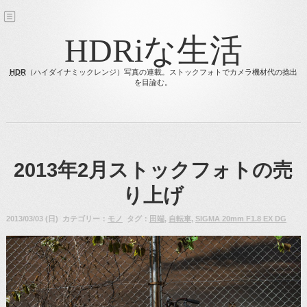
HDRiな生活
HDR
（ハイダイナミックレンジ）写真の連載。ストックフォトでカメラ機材代の捻出
を目論む。
2013年2月ストックフォトの売
り上げ
2013/03/03 (日) カテゴリー：
モノ
タグ：
田端
,
自転車
,
SIGMA 20mm F1.8 EX DG