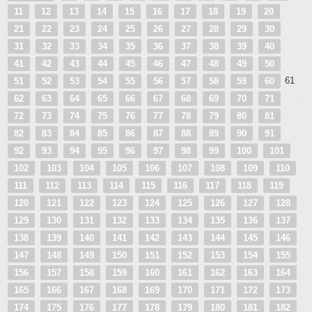
11
12
13
14
15
16
17
18
19
20
21
22
23
24
25
26
27
28
29
30
31
32
33
34
35
36
37
38
39
40
41
42
43
44
45
46
47
48
49
50
61
51
52
53
54
55
56
57
58
59
60
62
63
64
65
66
67
68
69
70
71
72
73
74
75
76
77
78
79
80
81
82
83
84
85
86
87
88
89
90
91
92
93
94
95
96
97
98
99
100
101
102
103
104
105
106
107
108
109
110
111
112
113
114
115
116
117
118
119
120
121
122
123
124
125
126
127
128
129
130
131
132
133
134
135
136
137
138
139
140
141
142
143
144
145
146
147
148
149
150
151
152
153
154
155
156
157
158
159
160
161
162
163
164
165
166
167
168
169
170
171
172
173
174
175
176
177
178
179
180
181
182