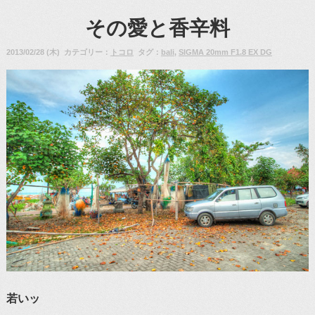
その愛と香辛料
2013/02/28 (木) カテゴリー：
トコロ
タグ：
bali
,
SIGMA 20mm F1.8 EX DG
若いッ