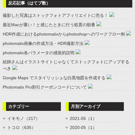
反応記事（はてブ数）
撮影した写真はストックフォトアフィリエイトに売る！
最近Macが重い！と感じたときに行う処置の順番
HDR作成におけるphotomatixからphotoshopへのワークフロー例
photomatix画像の作成方法・HDR撮影方法
photomatix各パラメータの感覚的説明
絵師さんはイラストサイトじゃなくてストックフォトにアップする
べき
Google Maps でスタイリッシュな白黒地図を作成する
Photomatix Pro割引クーポンコードについて
カテゴリー
月別アーカイブ
イキモノ（217）
2021-05（1）
トコロ（635）
2020-05（1）