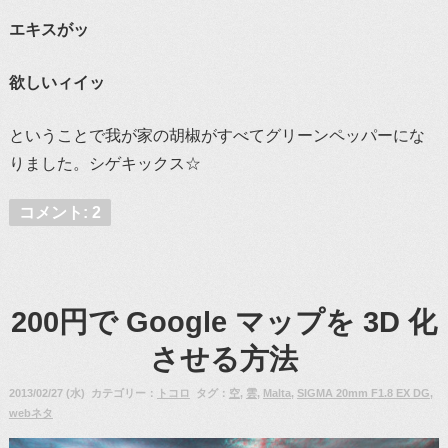
エキスがッ
欲しいィイッ
ということで我が家の胡椒がすべてグリーンペッパーにな
りました。シゲキックス☆
コメント: 2
200円で Google マップを 3D 化
させる方法
2013/02/27 (水) カテゴリー：
トコロ
タグ：
空
,
雲
,
Malta
,
SIGMA 20mm F1.8 EX DG
,
webネタ