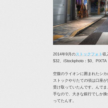
2014年9月の
ストックフォト
収
$32、iStockphoto：$0、PIXT
空腹のライオンに囲まれたシカ
ストックやりたての頃は口座が無か
受け取っていたんです。んでまぁ、
手なので、大きな銀行でしか換
ってたんす。