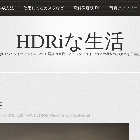
 作成方法
使用してるカメラなど
高解像度版 DL
写真アフィリエ
HDRiな生活
DR
（ハイダイナミックレンジ）写真の連載。ストックフォトでカメラ機材代の捻出を目論
性
チラシの裏
,
三島
,
沼津
,
ULTRON 40mm F2 SLII Aspherical