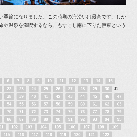
い季節になりました。この時期の海沿いは最高です。しか
旅や温泉を満喫するなら、もすこし南に下りた伊東という
5
6
7
8
9
10
11
12
13
14
15
31
1
22
23
24
25
26
27
28
29
30
7
38
39
40
41
42
43
44
45
46
47
3
54
55
56
57
58
59
60
61
62
63
9
70
71
72
73
74
75
76
77
78
79
5
86
87
88
89
90
91
92
93
94
95
01
102
103
104
105
106
107
108
109
115
116
117
118
119
120
121
122