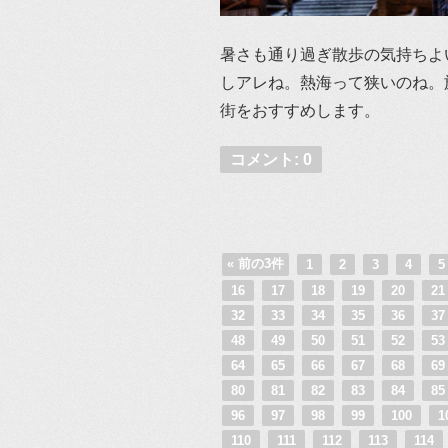
暑さも通り過ぎ散歩の気持ちよ
しアレね。熱海って狭いのね。
街をおすすめします。
コメント: 0
« 前の3件
1
2
3
4
16
17
18
19
20
2
32
33
34
35
36
3
48
49
50
51
52
5
64
65
66
67
68
6
80
81
82
83
84
8
96
97
98
99
100
1
110
111
112
113
114