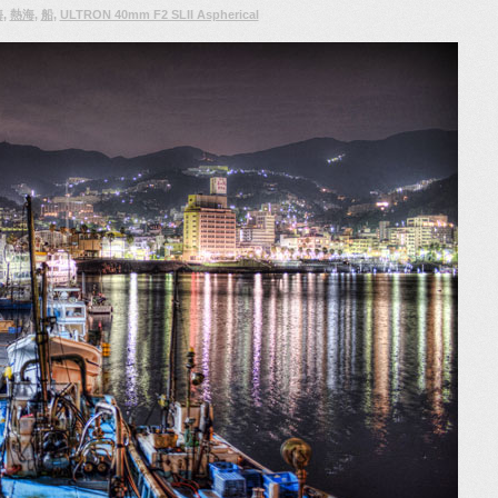
海
,
熱海
,
船
,
ULTRON 40mm F2 SLII Aspherical