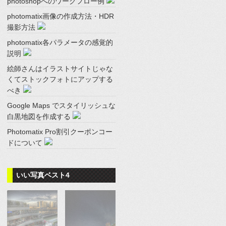
photoshopへのワークフロー例
photomatix画像の作成方法・HDR
撮影方法
photomatix各パラメータの感覚的
説明
絵師さんはイラストサイトじゃな
くてストックフォトにアップする
べき
Google Maps でスタイリッシュな
白黒地図を作成する
Photomatix Pro割引クーポンコー
ドについて
いい写真ベスト4