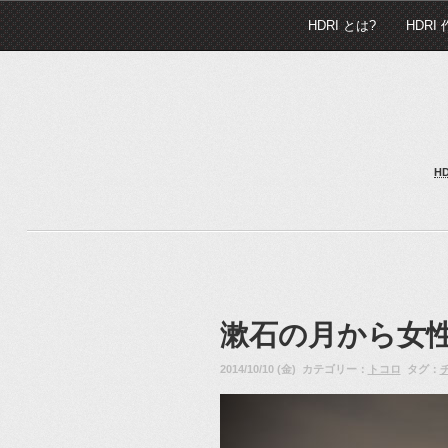
HDRI とは?
HDRI
H
漱石の月から女
2014/10/10 (金) カテゴリー：
トコロ
タグ：