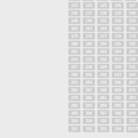
123
124
125
126
127
136
137
138
139
140
149
150
151
152
153
162
163
164
165
166
175
176
177
178
179
188
189
190
191
192
201
202
203
204
205
214
215
216
217
218
227
228
229
230
231
240
241
242
243
244
253
254
255
256
257
266
267
268
269
270
279
280
281
282
283
292
293
294
295
296
305
306
307
308
309
318
319
320
321
322
次の3
331
332
333
334