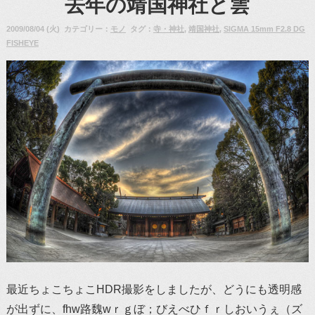
去年の靖国神社と雲
2009/08/04 (火) カテゴリー：
モノ
タグ：
寺・神社
,
靖国神社
,
SIGMA 15mm F2.8 DG
FISHEYE
最近ちょこちょこHDR撮影をしましたが、どうにも透明感
が出ずに、fhw路魏wｒｇぼ；びえべひｆｒしおいうぇ（ズ