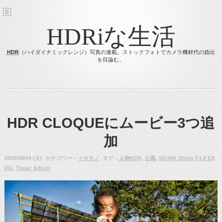
HDRiな生活
HDR
（ハイダイナミックレンジ）写真の連載。ストックフォトでカメラ機材代の捻出
を目論む。
HDR CLOQUEにムービー3つ追
加
2009/08/04 (火) カテゴリー：
イキモノ
タグ：
人物HDR
,
公園
,
SIGMA 20mm F1.8 EX
DG
,
Topaz Adjust