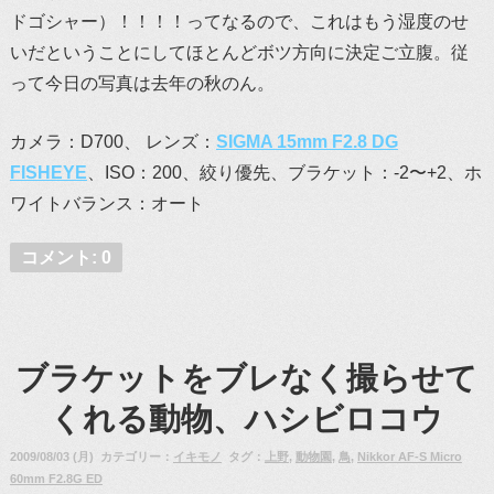
ドゴシャー）！！！！ってなるので、これはもう湿度のせ
いだということにしてほとんどボツ方向に決定ご立腹。従
って今日の写真は去年の秋のん。
カメラ：D700、 レンズ：
SIGMA 15mm F2.8 DG
FISHEYE
、ISO：200、絞り優先、ブラケット：-2〜+2、ホ
ワイトバランス：オート
コメント: 0
ブラケットをブレなく撮らせて
くれる動物、ハシビロコウ
2009/08/03 (月) カテゴリー：
イキモノ
タグ：
上野
,
動物園
,
鳥
,
Nikkor AF-S Micro
60mm F2.8G ED