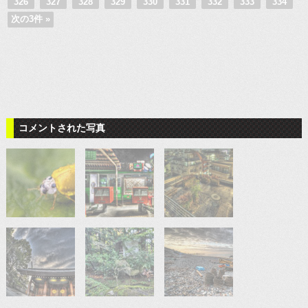
326
327
328
329
330
331
332
333
334
次の3件 »
コメントされた写真