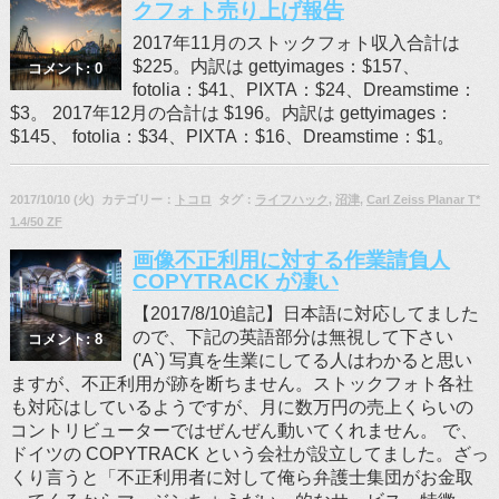
クフォト売り上げ報告
2017年11月のストックフォト収入合計は
$225。内訳は gettyimages：$157、
コメント: 0
fotolia：$41、PIXTA：$24、Dreamstime：
$3。 2017年12月の合計は $196。内訳は gettyimages：
$145、 fotolia：$34、PIXTA：$16、Dreamstime：$1。
2017/10/10 (火) カテゴリー：
トコロ
タグ：
ライフハック
,
沼津
,
Carl Zeiss Planar T*
1.4/50 ZF
画像不正利用に対する作業請負人
COPYTRACK が凄い
【2017/8/10追記】日本語に対応してました
ので、下記の英語部分は無視して下さい
コメント: 8
('A`) 写真を生業にしてる人はわかると思い
ますが、不正利用が跡を断ちません。ストックフォト各社
も対応はしているようですが、月に数万円の売上くらいの
コントリビューターではぜんぜん動いてくれません。 で、
ドイツの COPYTRACK という会社が設立してました。ざっ
くり言うと「不正利用者に対して俺ら弁護士集団がお金取