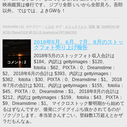
映画鑑賞は修行です。 ジブリ全部 いいから全部見ろ。吾郎
以外。 ではでは、よきGWを！
2018/10/06 (土) カテゴリー：
トコロ
タグ：
ストックフォト
,
沼津
,
海
,
TAMRON SP
AF28-75mmF/2.8 XR Di LD Aspherical [IF] MACRO
2018年5月、6月、7月、8月のストッ
クフォト売り上げ報告
2018年5月のストックフォト収入合計は
$184。内訳は gettyimages：$120、
コメント: 2
fotolia：$62、PIXTA：0、Dreamstime：
$2。 2018年6月の合計は $393。内訳は gettyimages：
$362、 fotolia：$30、PIXTA：0、Dreamstime：$1。 2018
年7月の合計は $201。内訳は gettyimages：$155、 fotolia：
$45、PIXTA：0、Dreamstime：$1。 2018年8月の合計は
$212。内訳は gettyimages：$159、 fotolia：$43、PIXTA：
$9、Dreamstime：$1。 マイクロストック黎明期から始めて
るはずなんですが、後発にグイグイぶち抜かされてるのが
ゾクゾクします。本当皆さんすごい。登録数1万超えとかザ
ラだもんなぁ。