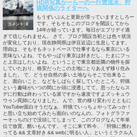
HDR写真かーらーのー行雲流水、狩
猟関係のライターへ
もうずいぶんと更新が滞っていますとしろー
です。そもそもこのブログを開設してから
コメント: 0
14年が経っています。毎日がエブリデイ過
ぎて信じられません。 さて、ブログ開設当初とは色々状況
が変化しており、現在静岡県は伊豆近辺に生息してます。
理由は、そもそもネットベースで仕事するなら東京にいる
意味ないよね、でもやっぱり東京は好きだし、たまにフっ
と上京はしたいよね、ということで東京都近隣の物件を探
していたおり、格安だったこの土地にとりあえず移り住み
ました。 で、どうせ自然の多い土地ならそこで出来るこ
と、面白いこと、などをしばらく探していたところ、狩猟
という趣味がいつの間にか頭に浸透してて。思ったならス
デに行動は終わっている派ですから速攻ですよズッキュウ
ウゥン罠師になりました。 んで、世の移り変わりとともに
YouTuber面白そうだなぁ、狩猟でいっちょやってみっか！
と思い立ち始めてみたら面白いのなんの。フォトグラファ
ーそっちのけで没頭してしまって、このブログなんて年単
位で放置。酷いもんです。 そこに来て昨今、「狩猟に携わ
ってる && 文章好き && webに明るい人」というミラクル人