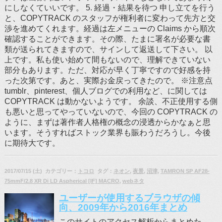
にしなくていいです。 5. 経過・結果を待つ 申し立てを行う
と、COPYTRACK のスタッフが権利者に変わって先方と交
渉を進めてくれます。経過は左メニューの Claims から順次
確認することができます。その際、たまに署名が必要な書
類が送られてきますので、サインして返送して下さい。 以
上です。私も使い始めて間もないので、理解できていない
部分もあります。ただ、対応が早く丁寧ですので好感を持
った次第です。あと、実際お金戻ってきたので。 ※注意点
tumblr、pinterest、個人ブログでの利用など、に関しては
COPYTRACK は動かないようです。 余談、不正使用する側
も悪いと思ってやっていないので、今回の COPYTRACK の
ように、まずは著作者人格権の概念の浸透からかなぁと思
います。そうすればストック業界も賑わうだろうし。今後
に期待大です。
2017/07/15 (土) カテゴリー：
トコロ
タグ：
ネオン
,
夜景
,
沼津
,
TAMRON SP AF28-
75mmF/2.8 XR Di LD Aspherical [IF] MACRO
,
webネタ
ユーザーが使用するブラウザの傾
向、2009年から2016年まとめ
このサイトのアクセス解析からまとめた