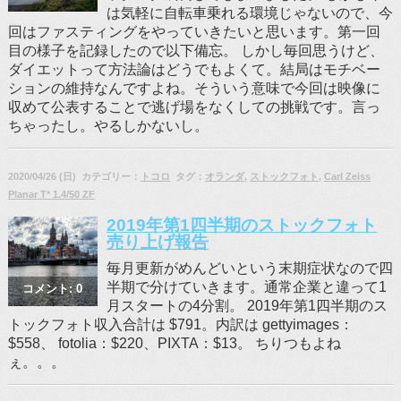
は気軽に自転車乗れる環境じゃないので、今
回はファスティングをやっていきたいと思います。第一回
目の様子を記録したので以下備忘。 しかし毎回思うけど、
ダイエットって方法論はどうでもよくて。結局はモチベー
ションの維持なんですよね。そういう意味で今回は映像に
収めて公表することで逃げ場をなくしての挑戦です。言っ
ちゃったし。やるしかないし。
2020/04/26 (日) カテゴリー：
トコロ
タグ：
オランダ
,
ストックフォト
,
Carl Zeiss
Planar T* 1.4/50 ZF
2019年第1四半期のストックフォト
売り上げ報告
毎月更新がめんどいという末期症状なので四
半期で分けていきます。通常企業と違って1
コメント: 0
月スタートの4分割。 2019年第1四半期のス
トックフォト収入合計は $791。内訳は gettyimages：
$558、 fotolia：$220、PIXTA：$13。 ちりつもよね
ぇ。。。