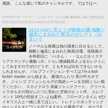
感謝。 こんな感じで私のチャンネルです。 ではではー。
2019/04/25 (木) カテゴリー：
トコロ
タグ：
チラシの裏
,
厳島神社
,
広島
,
TAMRON SP
AF28-75mmF/2.8 XR Di LD Aspherical [IF] MACRO
2019 GWに見ようぜ映画10選 独断と
偏見にまみれた珠玉のセレクト（お
まいう
ノーマルな推薦は他の識者に任せるとして。
コメント: 0
独断と偏見にまみれた映画10選。視聴後の
令和初日に「○○さん・・・なんだかミステ
リアスマシマシ素敵っ///」ぐらい価値観揺さぶるセレクトに
してみますのでぜひどうぞ。ともすれば出社できないかも
しれませんが。 パルプフィクション すべては I’m a foot
fuckin’ master. から始まる。 最強のふたり 世の中カネで
す。 ジャンゴ ブリュンヒルデの気絶シーンを10回くらい観
てください。 スカイクロラ 高級ジャンクフード。 グリース
トラボルタの顎がふたつに割れた空前のヒット作。 エレフ
ァント 10代の性欲すごいよね案件。 フローズンタイム ぜひ
イギリス人と一緒に見てほしい。 トレインスポッティング
ホームズもオビワンも出てきませんが最高です。 ポーラX