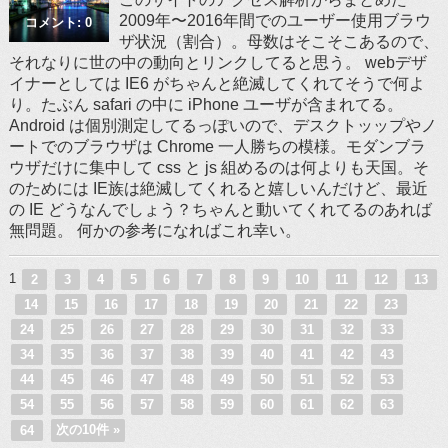
2009年〜2016年間でのユーザー使用ブラウ
コメント: 0
ザ状況（割合）。母数はそこそこあるので、
それなりに世の中の動向とリンクしてると思う。 webデザ
イナーとしては IE6 がちゃんと絶滅してくれてそうで何よ
り。たぶん safari の中に iPhone ユーザが含まれてる。
Android は個別測定してるっぽいので、デスクトッップやノ
ートでのブラウザは Chrome 一人勝ちの模様。モダンブラ
ウザだけに集中して css と js 組めるのは何よりも天国。そ
のためには IE族は絶滅してくれると嬉しいんだけど、最近
の IE どうなんでしょう？ちゃんと動いてくれてるのあれば
無問題。 何かの参考になればこれ幸い。
1
2
3
4
5
6
7
8
9
10
11
12
13
14
15
16
17
18
19
20
21
22
23
24
25
26
27
28
29
30
31
32
33
34
35
36
37
38
39
40
41
42
43
44
45
46
47
48
49
50
51
52
53
54
55
56
57
58
59
60
61
62
63
次の10件 »
64