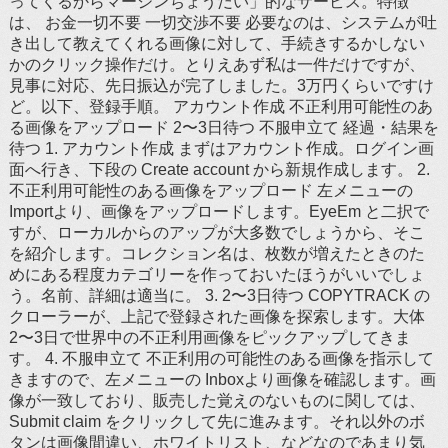
ってくるからマージンちょうだい」的なサービス。特徴
は、 お金一切不要 一切交渉不要 必要なのは、システムが吐
き出して教えてくれる画像に対して、手続きするかしない
かのクリック操作だけ。とりえあず私は一件だけですが、
見事に対応、先日振込が完了しました。3万円くらいですけ
ど。以下、登録手順。 アカウント作成 不正利用可能性のあ
る画像をアップロード 2〜3日待つ 不服申立て 経過・結果を
待つ 1. アカウント作成 まずはアカウント作成。ログイン画
面へ行き、下段の Create account から新規作成します。 2.
不正利用可能性のある画像をアップロード 左メニューの
Importより、画像をアップロードします。EyeEm と二択で
すが、ローカルからのアップが大多数でしょうから、そこ
を紹介します。コレクション名は、枚数が増えたときのた
めにある程度カテゴリーを作っておいたほうがいいでしょ
う。名前、詳細は適当に。 3. 2〜3日待つ COPYTRACK の
クローラーが、上記で登録された画像を探索します。大体
2〜3日で世界中の不正利用画像をピックアップしてきま
す。 4. 不服申立て 不正利用の可能性のある画像を指示して
きますので、左メニューの Inboxより画像を確認します。画
像が一致しており、販売した覚えのないものに関しては、
Submit claim をクリックして先に進みます。それ以外のボ
タンは画像間違い、ホワイトリスト、などなのであまり気