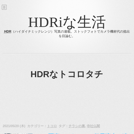
HDRiな生活
HDR
（ハイダイナミックレンジ）写真の連載。ストックフォトでカメラ機材代の捻出
を目論む。
HDRなトコロタチ
2021/05/20 (木) カテゴリー：
トコロ
タグ：
チラシの裏
,
寺社仏閣