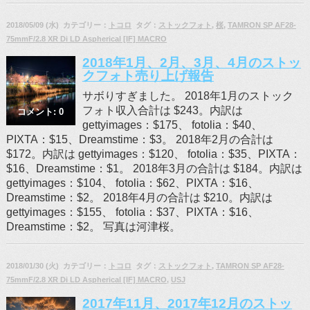
2018/05/09 (水) カテゴリー：
トコロ
タグ：
ストックフォト
,
桜
,
TAMRON SP AF28-
75mmF/2.8 XR Di LD Aspherical [IF] MACRO
2018年1月、2月、3月、4月のストッ
クフォト売り上げ報告
サボりすぎました。 2018年1月のストック
フォト収入合計は $243。内訳は
コメント: 0
gettyimages：$175、 fotolia：$40、
PIXTA：$15、Dreamstime：$3。 2018年2月の合計は
$172。内訳は gettyimages：$120、 fotolia：$35、PIXTA：
$16、Dreamstime：$1。 2018年3月の合計は $184。内訳は
gettyimages：$104、 fotolia：$62、PIXTA：$16、
Dreamstime：$2。 2018年4月の合計は $210。内訳は
gettyimages：$155、 fotolia：$37、PIXTA：$16、
Dreamstime：$2。 写真は河津桜。
2018/01/30 (火) カテゴリー：
トコロ
タグ：
ストックフォト
,
TAMRON SP AF28-
75mmF/2.8 XR Di LD Aspherical [IF] MACRO
,
USJ
2017年11月、2017年12月のストッ