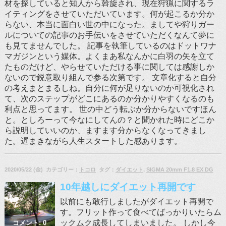
材を探していると知人から斡旋され、現在狩猟に関するラ
イティングをさせていただいています。何が起こるか分か
らない、本当に面白い世の中になった。ましてや狩りガー
ルについての記事のお手伝いをさせていただくなんて夢に
も見てませんでした。 記事を執筆しているのはドットワナ
マガジンという媒体。よくまあ私なんかに白羽の矢を立て
たものだけど、やらせていただける事に関しては感謝しか
ないので鋭意取り組んで参る次第です。 文章化すると自分
の考えまとまるしね。自分に何が足りないのか可視化され
て、次のステップがどこにあるのか分かりやすくなるのも
利点と思ってます。 世の中どう転ぶか分からないですほん
と。としろーって今なにしてんの？と聞かれた時にどこか
ら説明していいのか、ますます分からなくなってきまし
た。遅まきながら人生スタートした感あります。
2020/05/22 (金) カテゴリー：
トコロ
タグ：
ダイエット
,
SIGMA 20mm F1.8 EX DG
10年越しにダイエット再開です
以前にも敢行しましたがダイエット再開で
す。フリット作って食べてばっかりいたらム
ックムク成長してしまいました。 しかし今
コメント: 0