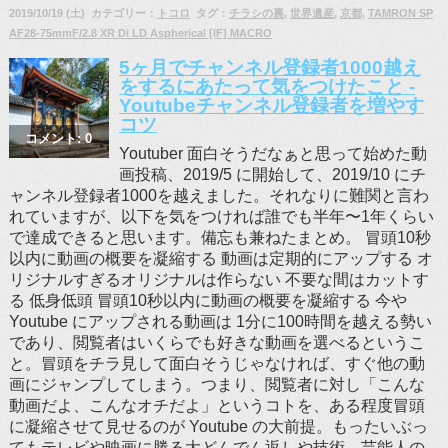
2019/10/19 (土) カテゴリー：
トコロ
タグ：
チラシの裏
,
世界遺産
,
京都
,
TAMRON SP
AF28-75mmF/2.8 XR Di LD Aspherical [IF] MACRO
5ヶ月でチャンネル登録者1000越え
をするにあたって気をつけたこと -
Youtubeチャンネル登録者を増やす
コツ
コメント: 0
Youtuber 面白そうだなぁと思って始めた動
画投稿、2019/5 に開始して、2019/10 にチ
ャンネル登録者1000を越えました。それなりに難関と言わ
れていますが、以下を気をつければ誰でも半年〜1年くらい
で達成できると思います。備忘も兼ねたまとめ。 冒頭10秒
以内に動画の概要を凝縮する 動画は定期的にアップする オ
リジナルすぎるオリジナルは作らない 不要な間はカットす
る 低身低頭 冒頭10秒以内に動画の概要を凝縮する 今や
Youtube にアップされる動画は 1分に100時間を越える勢い
であり、閲覧者はいくらでも好きな動画を選べるというこ
と。冒頭をチラ見して面白そうじゃなければ、すぐ他の動
画にジャンプしてしまう。つまり、閲覧者に対し「こんな
動画だよ、こんなオチだよ」というコトを、ある程度冒頭
に凝縮させて見せるのが Youtube の大前提。もったいぶっ
てもテレビや映画に勝る大どんでん返しや技術、芸能人の