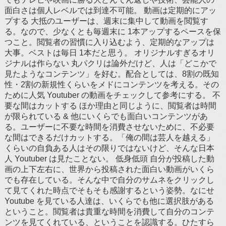
面白さは個人レベルでは到達不可能。 動画は定期的にアッ
プする 大抵のユーザーは、週末に集中して動画を閲覧す
る。なので、少なくとも毎週末に 1本アップするペースを保
つこと。閲覧者の習慣に入り込むよう、定期的なアップは
大事。ベストは毎日 1本だと思う。 オリジナルすぎるオリ
ジナルは作らない 丸パクリは論外だけど、人は「どこかで
見たようなコンテンツ」を好む。配合としては、8割の既知
性・2割の新規性くらいをメドにコンテンツを考える。その
ために人気 Youtuber の動画をチェックして参考にする。 不
要な間はカットする ほか理由と同じように、閲覧者は時間
が限られている & 他にいくらでも面白いコンテンツがあ
る。ユーザーに不要な時間を消費させないために、不必要
な間はできるだけカットする。「俺の間は芸人を越える」
くらいの自負ある人はその限りではないけど、そんな日本
人 Youtuber は見たことない。 低身低頭 自分が投稿した動
画の上下左右に、世界から投稿された面白い動画がいくら
でも存在している。そんな中で自分のサムネをクリックし
て見てくれた時点でそもそも感謝するという姿勢。なにせ
Youtube を見ている人達は、いくらでも他に選択肢がある
ということ。閲覧者は貴重な時間を消費して自分のコンテ
ンツを見てくれている、ということを認識する。ひたすら